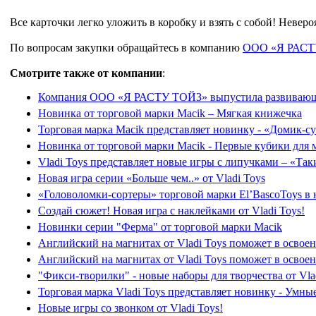
Все карточки легко уложить в коробку и взять с собой! Невер
По вопросам закупки обращайтесь в компанию
ООО «Я РАСТ
Смотрите также от компании
:
Компания ООО «Я РАСТУ ТОЙЗ» выпустила развивающ
Новинка от торговой марки Macik – Мягкая книжечка
Торговая марка Macik представляет новинку - «Домик-с
Новинка от торговой марки Macik - Первые кубики для
Vladi Toys представляет новые игры с липучками – «Та
Новая игра серии «Больше чем..» от Vladi Toys
«Головоломки-сортеры» торговой марки El’BascoToys в 
Создай сюжет! Новая игра с наклейками от Vladi Toys!
Новинки серии "Ферма" от торговой марки Macik
Английский на магнитах от Vladi Toys поможет в освое
Английский на магнитах от Vladi Toys поможет в освое
"Фикси-творилки" - новые наборы для творчества от Vla
Торговая марка Vladi Toys представляет новинку - Умны
Новые игры со звонком от Vladi Toys!