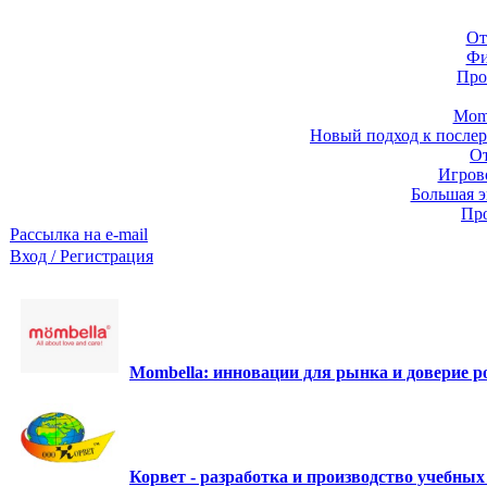
От
Фи
Про
Momb
Новый подход к послер
От
Игров
Большая э
Про
Рассылка на e-mail
Вход / Регистрация
Mombella: инновации для рынка и доверие ро
Корвет - разработка и производство учебны