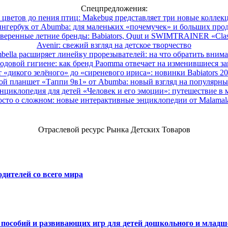
Спецпредложения:
 цветов до пения птиц: Makebug представляет три новые коллек
нгербук от Abumba: для маленьких «почемучек» и больших про
веренные летние бренды: Babiators, Quut и SWIMTRAINER «Clas
Avenir: свежий взгляд на детское творчество
ella расширяет линейку прорезывателей: на что обратить вним
одовой гигиене: как бренд Paomma отвечает на изменившиеся за
 «дикого зелёного» до «сиреневого ириса»: новинки Babiators 2
ой планшет «Таппи 9в1» от Abumba: новый взгляд на популярны
нциклопедия для детей «Человек и его эмоции»: путешествие в 
сто о сложном: новые интерактивные энциклопедии от Malama
Отраслевой ресурс Рынка Детских Товаров
дителей со всего мира
х пособий и развивающих игр для детей дошкольного и младш