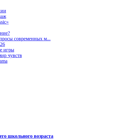
ции
даж
sic»
ание?
просы современных м...
026
е игры
мир чувств
lama
его школьного возраста