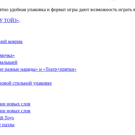
оятно удобная упаковка и формат игры дают возможность играть в
У ТОЙЗ»
.
ий коврик
умочка»
 малышей
кие разные наряды» и «Театр+прятки»
новой стильной упаковке
нии новых слов
нии новых слов
di Toys
е пазлы