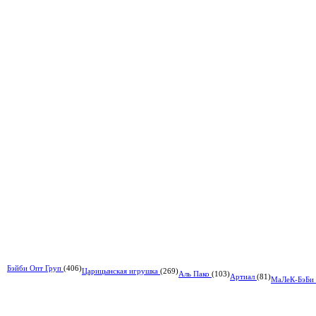
Бэйби Опт Груп
(406)
Царицынская игрушка
(269)
Аль Пако
(103)
Артиал
(81)
МаЛеК-БэБи