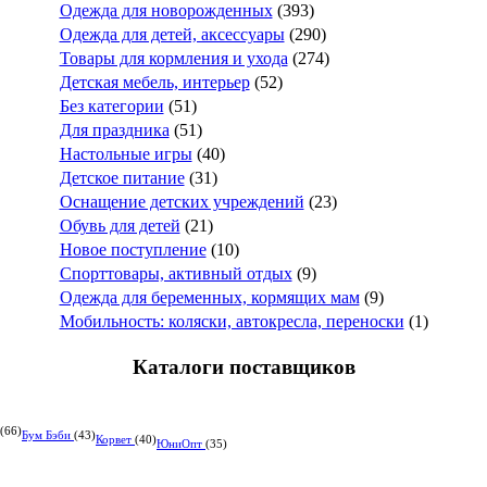
Одежда для новорожденных
(393)
Одежда для детей, аксессуары
(290)
Товары для кормления и ухода
(274)
Детская мебель, интерьер
(52)
Без категории
(51)
Для праздника
(51)
Настольные игры
(40)
Детское питание
(31)
Оснащение детских учреждений
(23)
Обувь для детей
(21)
Новое поступление
(10)
Спорттовары, активный отдых
(9)
Одежда для беременных, кормящих мам
(9)
Мобильность: коляски, автокресла, переноски
(1)
Каталоги поставщиков
(66)
Бум Бэби
(43)
Корвет
(40)
ЮниОпт
(35)