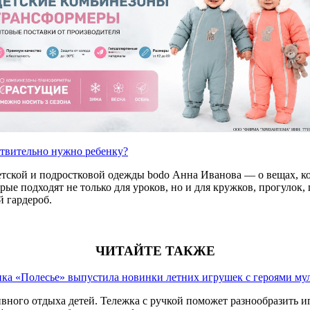
ООО "ФИРМА "ХРИЗАНТЕМА" ИНН: 7719
ствительно нужно ребенку?
етской и подростковой одежды bodo Анна Иванова — о вещах, ко
е подходят не только для уроков, но и для кружков, прогулок, п
 гардероб.
ЧИТАЙТЕ ТАКЖЕ
ка «Полесье» выпустила новинки летних игрушек с героями му
вного отдыха детей. Тележка с ручкой поможет разнообразить иг