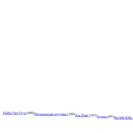
Бэйби Опт Груп
(406)
Царицынская игрушка
(269)
Аль Пако
(103)
Артиал
(81)
МаЛеК-БэБи