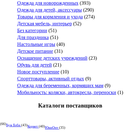
Одежда для новорожденных
(393)
Одежда для детей, аксессуары
(290)
Товары для кормления и ухода
(274)
Детская мебель, интерьер
(52)
Без категории
(51)
Для праздника
(51)
Настольные игры
(40)
Детское питание
(31)
Оснащение детских учреждений
(23)
Обувь для детей
(21)
Новое поступление
(10)
Спорттовары, активный отдых
(9)
Одежда для беременных, кормящих мам
(9)
Мобильность: коляски, автокресла, переноски
(1)
Каталоги поставщиков
(66)
Бум Бэби
(43)
Корвет
(40)
ЮниОпт
(35)