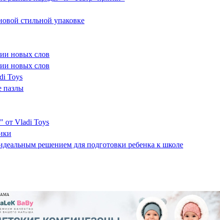
новой стильной упаковке
нии новых слов
нии новых слов
di Toys
е пазлы
 от Vladi Toys
рики
 идеальным решением для подготовки ребенка к школе
ЛАМА