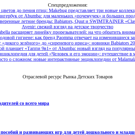
Спецпредложения:
 цветов до пения птиц: Makebug представляет три новые коллек
нгербук от Abumba: для маленьких «почемучек» и больших про
веренные летние бренды: Babiators, Quut и SWIMTRAINER «Clas
Avenir: свежий взгляд на детское творчество
ella расширяет линейку прорезывателей: на что обратить вним
одовой гигиене: как бренд Paomma отвечает на изменившиеся за
 «дикого зелёного» до «сиреневого ириса»: новинки Babiators 2
ой планшет «Таппи 9в1» от Abumba: новый взгляд на популярны
нциклопедия для детей «Человек и его эмоции»: путешествие в 
сто о сложном: новые интерактивные энциклопедии от Malama
Отраслевой ресурс Рынка Детских Товаров
дителей со всего мира
х пособий и развивающих игр для детей дошкольного и младш