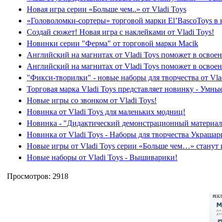
Новая игра серии «Больше чем..» от Vladi Toys
«Головоломки-сортеры» торговой марки El’BascoToys в 
Создай сюжет! Новая игра с наклейками от Vladi Toys!
Новинки серии "Ферма" от торговой марки Macik
Английский на магнитах от Vladi Toys поможет в освое
Английский на магнитах от Vladi Toys поможет в освое
"Фикси-творилки" - новые наборы для творчества от Vla
Торговая марка Vladi Toys представляет новинку - Умны
Новые игры со звонком от Vladi Toys!
Новинка от Vladi Toys для маленьких модниц!
Новинка - "Дидактический демонстрационный материал"
Новинка от Vladi Toys - Наборы для творчества Украша
Новые игры от Vladi Toys серии «Больше чем…» станут
Новые наборы от Vladi Toys - Вышиварики!
Просмотров: 2918
РЕК