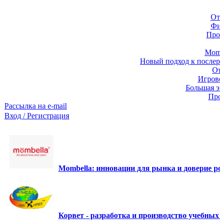
От
Фи
Про
Momb
Новый подход к послер
От
Игров
Большая э
Про
Рассылка на e-mail
Вход / Регистрация
Mombella: инновации для рынка и доверие ро
Корвет - разработка и производство учебны