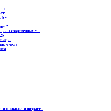
ции
даж
sic»
ание?
просы современных м...
026
е игры
мир чувств
lama
его школьного возраста