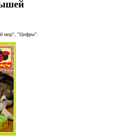
лышей
ий мир", "Цифры".