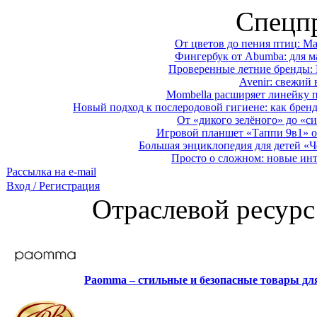
Спецп
От цветов до пения птиц: M
Фингербук от Abumba: для м
Проверенные летние бренды: 
Avenir: свежий 
Mombella расширяет линейку п
Новый подход к послеродовой гигиене: как брен
От «дикого зелёного» до «си
Игровой планшет «Таппи 9в1» о
Большая энциклопедия для детей «Ч
Просто о сложном: новые ин
Рассылка на e-mail
Вход / Регистрация
Отраслевой ресурс
Paomma – стильные и безопасные товары д