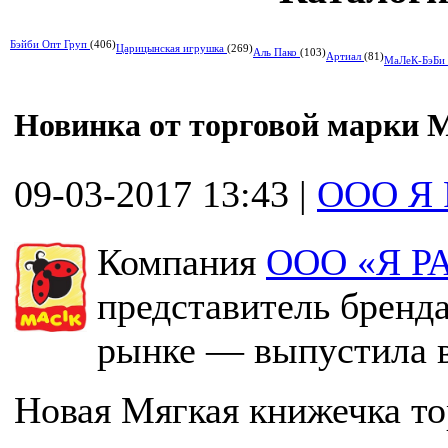
Бэйби Опт Груп
(406)
Царицынская игрушка
(269)
Аль Пако
(103)
Артиал
(81)
МаЛеК-БэБи
Новинка от торговой марки 
09-03-2017 13:43
|
ООО Я 
Компания
ООО «Я Р
представитель бренд
рынке — выпустила в
Новая Мягкая книжечка т