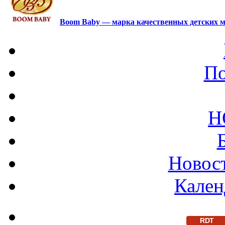
Boom Baby — марка качественных детских м
По
Н
Новост
Кален
RDT