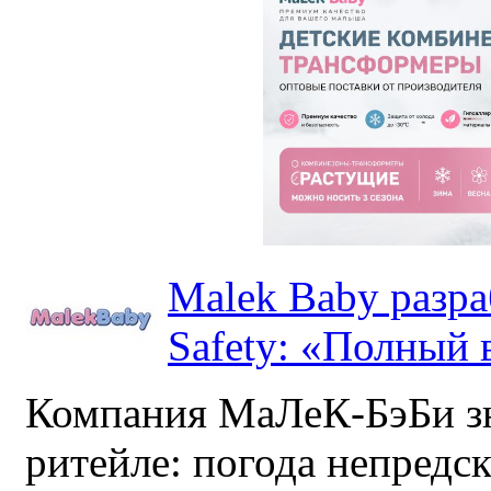
Malek Baby разр
Safety: «Полный в
Компания МаЛеК-БэБи зн
ритейле: погода непредс