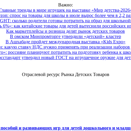
Важно:
Главные тренды в мире игрушек на выставке «Мир детства-2026
zon: спрос на товары для школы в июле вырос более чем в 2,2 ра
HT: сколько родители готовы потратить на образ для школьной 
 6%»: как китайские товары для детей вытеснили российских и
Как маркетплейсы и розница делят рынок детских товаров
В омском Минпромторге утвердили «детский» кластер
В Ашхабаде пройдет международная выставка «Kids Expo»
 какую ставку НДС нужно применять при реализации наборов д
о»: россияне планируют потратить на подготовку ребенка к школе
осстандарт утвердил новый ГОСТ на игрушечное оружие для дет
Отраслевой ресурс Рынка Детских Товаров
х пособий и развивающих игр для детей дошкольного и младш