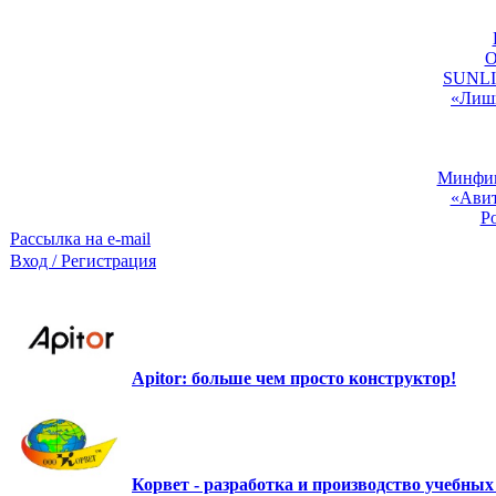
O
SUNLIG
«Лишь
Минфин:
«Авит
Р
Рассылка на e-mail
Вход / Регистрация
Apitor: больше чем просто конструктор!
Корвет - разработка и производство учебны