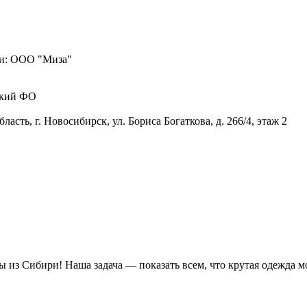
и:
ООО "Миза"
кий ФО
асть, г. Новосибирск, ул. Бориса Богаткова, д. 266/4, этаж 2
из Сибири! Наша задача — показать всем, что крутая одежда мо