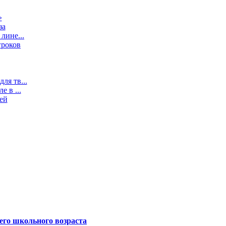
»
за
лине...
гроков
ля тв...
 в ...
ей
его школьного возраста