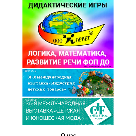
ООО "КОРВЕТ" ИНН: 7803021829
РЕКЛАМА
АО "ЭКСПОЦЕНТР" ИНН: 7718033809
РЕКЛАМА
АО "ЭКСПОЦЕНТР" ИНН: 7718033809
О нас