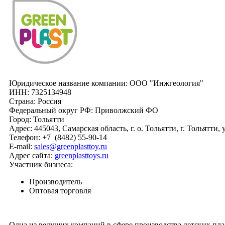
Юридическое название компании:
ООО "Инжгеология"
ИНН:
7325134948
Страна:
Россия
Федеральный округ РФ:
Приволжский ФО
Город:
Тольятти
Адрес:
445043, Самарская область, г. о. Тольятти, г. Тольятти, 
Телефон:
+7
(8482)
55-90-14
E-mail:
sales@greenplasttoy.ru
Адрес сайта:
greenplasttoys.ru
Участник бизнеса:
Производитель
Оптовая торговля
Одна из ведущих компаний в сфере производства детских пл