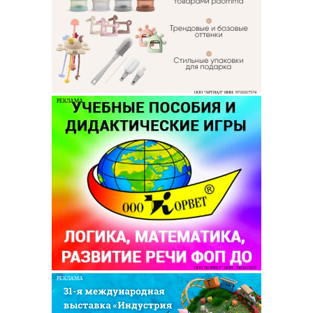
ООО "АРТИАЛ" ИНН: 9731017574
РЕКЛАМА
ООО "КОРВЕТ" ИНН: 7803021829
РЕКЛАМА