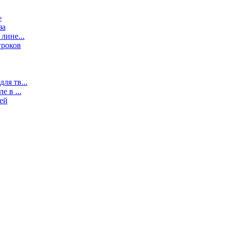
»
за
лине...
гроков
ля тв...
 в ...
ей