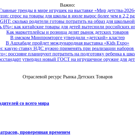
Важно:
Главные тренды в мире игрушек на выставке «Мир детства-2026
zon: спрос на товары для школы в июле вырос более чем в 2,2 ра
HT: сколько родители готовы потратить на образ для школьной 
 6%»: как китайские товары для детей вытеснили российских и
Как маркетплейсы и розница делят рынок детских товаров
В омском Минпромторге утвердили «детский» кластер
В Ашхабаде пройдет международная выставка «Kids Expo»
 какую ставку НДС нужно применять при реализации наборов д
о»: россияне планируют потратить на подготовку ребенка к школе
осстандарт утвердил новый ГОСТ на игрушечное оружие для дет
Отраслевой ресурс Рынка Детских Товаров
дителей со всего мира
атрасов, проверенная временем