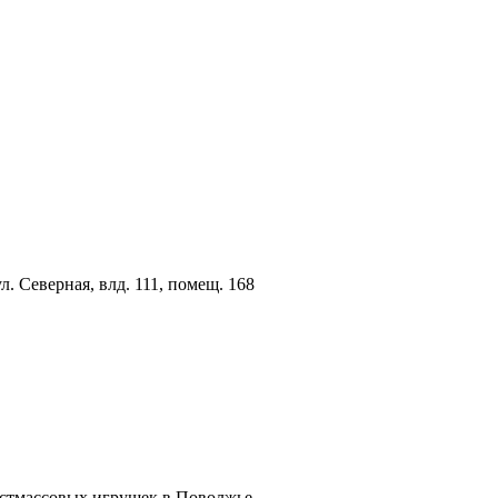
ул. Северная, влд. 111, помещ. 168
астмассовых игрушек в Поволжье.