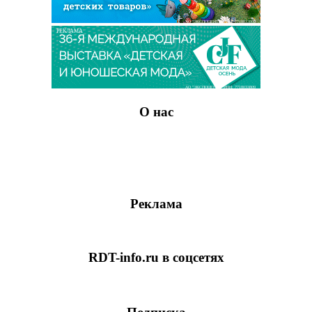
АО "ЭКСПОЦЕНТР" ИНН: 7718033809
РЕКЛАМА
АО "ЭКСПОЦЕНТР" ИНН: 7718033809
О нас
Реклама
RDT-info.ru в соцсетях