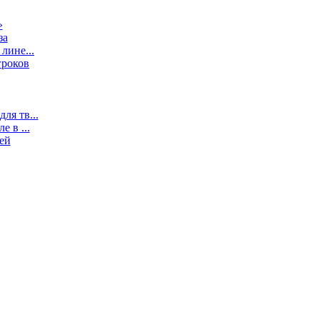
»
за
лине...
гроков
ля тв...
 в ...
ей