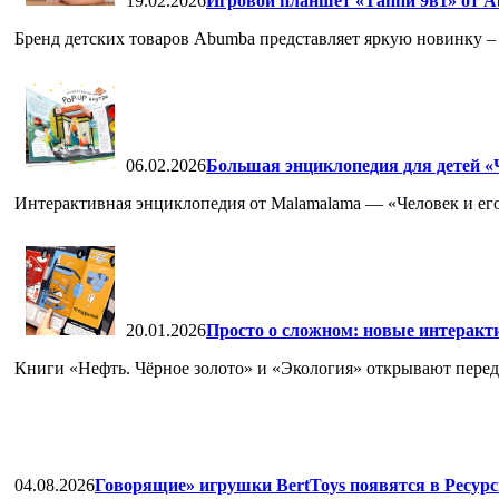
19.02.2026
Игровой планшет «Таппи 9в1» от A
Бренд детских товаров Abumba представляет яркую новинку – 
06.02.2026
Большая энциклопедия для детей «Ч
Интерактивная энциклопедия от Malamalama — «Человек и его
20.01.2026
Просто о сложном: новые интеракт
Книги «Нефть. Чёрное золото» и «Экология» открывают перед 
04.08.2026
Говорящие» игрушки BertToys появятся в Ресурс