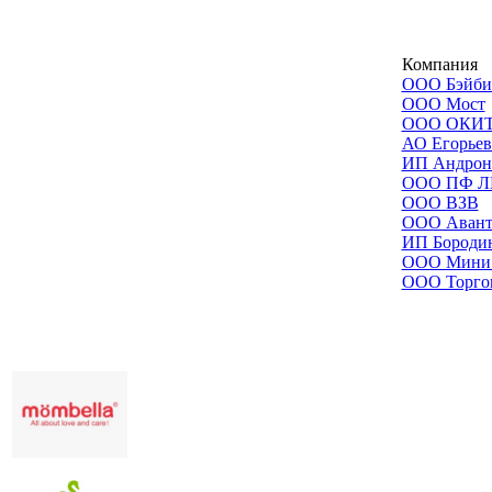
Компания
ООО Бэйби
ООО Мост
ООО ОКИ
АО Егорьев
ИП Андроно
ООО ПФ Л
ООО ВЗВ
ООО Авант
ИП Бородин
ООО Мини
ООО Торго