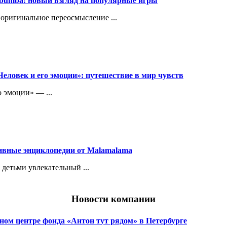
bumba: новый взгляд на популярные игры
оригинальное переосмысление ...
еловек и его эмоции»: путешествие в мир чувств
 эмоции» — ...
ивные энциклопедии от Malamalama
детьми увлекательный ...
Новости компании
ном центре фонда «Антон тут рядом» в Петербурге