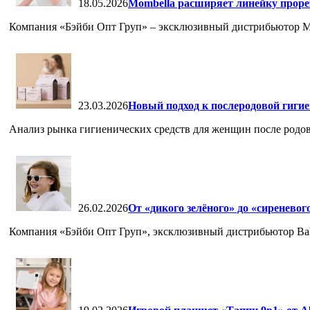
18.05.2026
Mombella расширяет линейку проре
Компания «Бэйби Опт Груп» – эксклюзивный дистрибьютор Mom
23.03.2026
Новый подход к послеродовой гиги
Анализ рынка гигиенических средств для женщин после родов
26.02.2026
От «дикого зелёного» до «сиреневог
Компания «Бэйби Опт Груп», эксклюзивный дистрибьютор Babiat