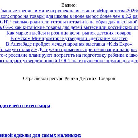
Важно:
Главные тренды в мире игрушек на выставке «Мир детства-2026
zon: спрос на товары для школы в июле вырос более чем в 2,2 ра
HT: сколько родители готовы потратить на образ для школьной 
 6%»: как китайские товары для детей вытеснили российских и
Как маркетплейсы и розница делят рынок детских товаров
В омском Минпромторге утвердили «детский» кластер
В Ашхабаде пройдет международная выставка «Kids Expo»
 какую ставку НДС нужно применять при реализации наборов д
о»: россияне планируют потратить на подготовку ребенка к школе
осстандарт утвердил новый ГОСТ на игрушечное оружие для дет
Отраслевой ресурс Рынка Детских Товаров
дителей со всего мира
венной одежды для самых маленьких