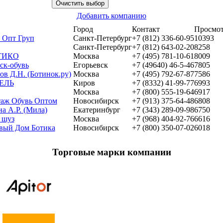
Добавить компанию
Город
Контакт
Просмо
 Опт Груп
Санкт-Петербург
+7 (812) 336-60-95
10393
Санкт-Петербург
+7 (812) 643-02-20
8258
ТИКО
Москва
+7 (495) 781-10-61
8009
ск-обувь
Егорьевск
+7 (49640) 46-5-46
7805
в Д.Н. (Ботинок.ру)
Москва
+7 (495) 792-67-87
7586
ЕЛЬ
Киров
+7 (8332) 41-99-77
6993
Москва
+7 (800) 555-19-64
6917
аж Обувь Оптом
Новосибирск
+7 (913) 375-64-48
6808
а А.Р. (Мила)
Екатеринбург
+7 (343) 289-09-98
6750
 шуз
Москва
+7 (968) 404-92-76
6616
вый Дом Ботика
Новосибирск
+7 (800) 350-07-02
6018
Торговые марки компании