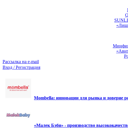
O
SUNLIG
«Лишь
Минфин:
«Авит
Р
Рассылка на e-mail
Вход / Регистрация
Mombella: инновации для рынка и доверие ро
«Малек Бэби» - производство высококачест