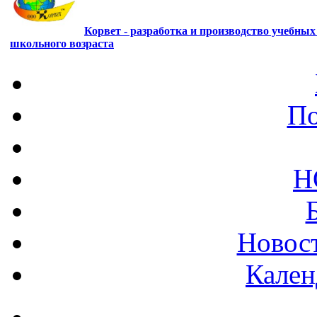
Корвет - разработка и производство учебны
школьного возраста
По
Н
Новост
Кален