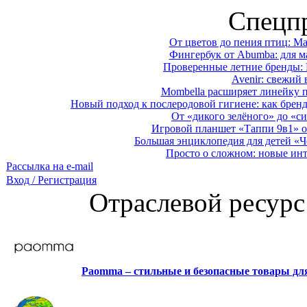
Спецп
От цветов до пения птиц: M
Фингербук от Abumba: для м
Проверенные летние бренды: 
Avenir: свежий 
Mombella расширяет линейку п
Новый подход к послеродовой гигиене: как брен
От «дикого зелёного» до «си
Игровой планшет «Таппи 9в1» о
Большая энциклопедия для детей «Ч
Просто о сложном: новые ин
Рассылка на e-mail
Вход / Регистрация
Отраслевой ресурс
Paomma – стильные и безопасные товары д