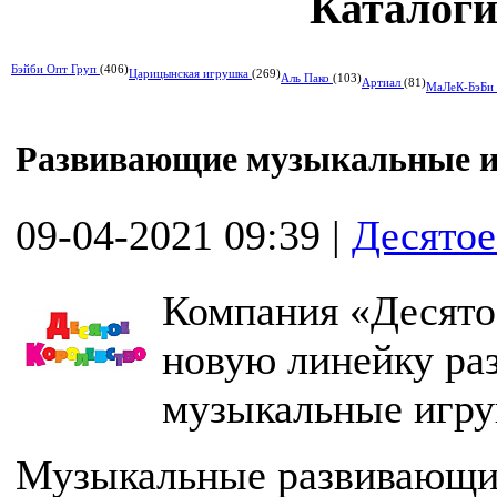
Каталоги
Бэйби Опт Груп
(406)
Царицынская игрушка
(269)
Аль Пако
(103)
Артиал
(81)
МаЛеК-БэБи
Развивающие музыкальные иг
09-04-2021 09:39
|
Десятое
Компания «Десято
новую линейку ра
музыкальные игру
Музыкальные развивающи