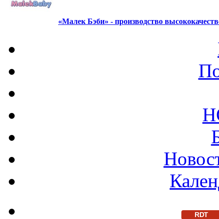
«Малек Бэби» - производство высококачест
По
Н
Новост
Кален
RDT