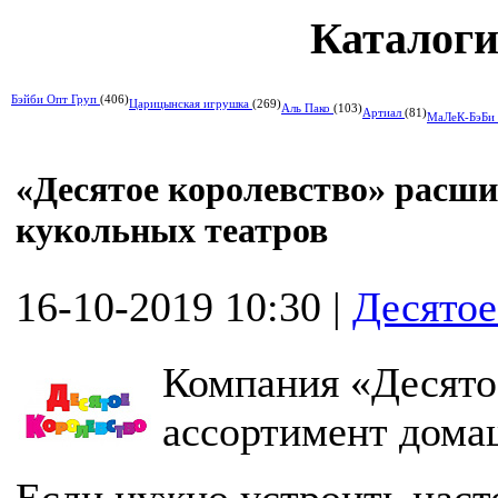
Каталоги
Бэйби Опт Груп
(406)
Царицынская игрушка
(269)
Аль Пако
(103)
Артиал
(81)
МаЛеК-БэБи
«Десятое королевство» расш
кукольных театров
16-10-2019 10:30
|
Десятое
Компания «Десято
ассортимент дома
Если нужно устроить наст