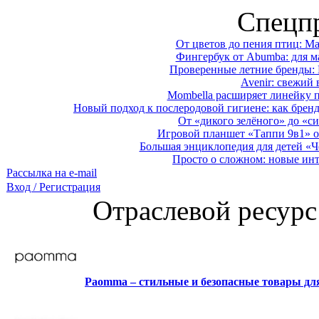
Спецп
От цветов до пения птиц: M
Фингербук от Abumba: для м
Проверенные летние бренды: 
Avenir: свежий 
Mombella расширяет линейку п
Новый подход к послеродовой гигиене: как брен
От «дикого зелёного» до «си
Игровой планшет «Таппи 9в1» о
Большая энциклопедия для детей «Ч
Просто о сложном: новые ин
Рассылка на e-mail
Вход / Регистрация
Отраслевой ресурс
Paomma – стильные и безопасные товары д