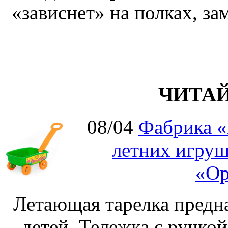
«зависнет» на полках, за
ЧИТА
08/04
Фабрика «
летних игруш
«Ор
Летающая тарелка предна
детей. Тележка с ручко