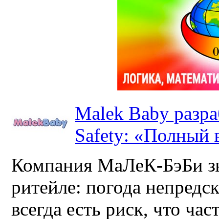
Malek Baby разр
Safety: «Полный в
Компания МаЛеК-БэБи зн
ритейле: погода непредс
всегда есть риск, что ча