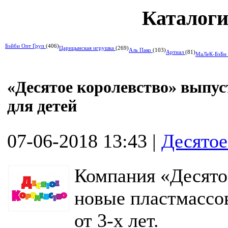
Каталоги
Бэйби Опт Груп
(406)
Царицынская игрушка
(269)
Аль Пако
(103)
Артиал
(81)
МаЛеК-БэБи
«Десятое королевство» выпу
для детей
07-06-2018 13:43
|
Десятое
Компания «Десято
новые пластмассов
от 3-х лет.