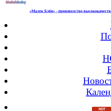
«Малек Бэби» - производство высококачест
По
Н
Новост
Кален
RDT