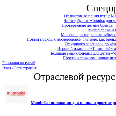
Спецп
От цветов до пения птиц: M
Фингербук от Abumba: для м
Проверенные летние бренды: 
Avenir: свежий 
Mombella расширяет линейку п
Новый подход к послеродовой гигиене: как брен
От «дикого зелёного» до «си
Игровой планшет «Таппи 9в1» о
Большая энциклопедия для детей «Ч
Просто о сложном: новые ин
Рассылка на e-mail
Вход / Регистрация
Отраслевой ресурс
Mombella: инновации для рынка и доверие ро