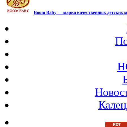
Boom Baby — марка качественных детских м
По
Н
Новост
Кален
RDT