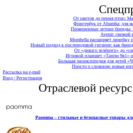
Спецп
От цветов до пения птиц: M
Фингербук от Abumba: для м
Проверенные летние бренды: 
Avenir: свежий 
Mombella расширяет линейку п
Новый подход к послеродовой гигиене: как брен
От «дикого зелёного» до «си
Игровой планшет «Таппи 9в1» о
Большая энциклопедия для детей «Ч
Просто о сложном: новые ин
Рассылка на e-mail
Вход / Регистрация
Отраслевой ресурс
Paomma – стильные и безопасные товары д