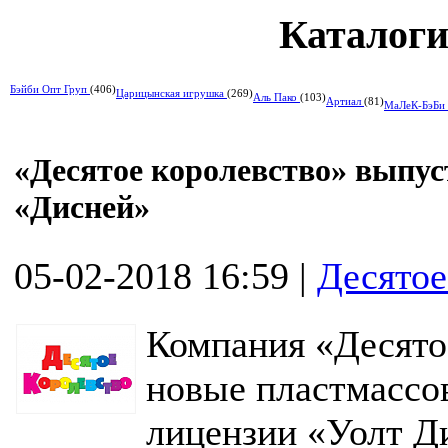
Каталоги
Бэйби Опт Груп
(406)
Царицынская игрушка
(269)
Аль Пако
(103)
Артиал
(81)
МаЛеК-БэБи
«Десятое королевство» выпу
«Дисней»
05-02-2018 16:59
|
Десятое
Компания «Десято
новые пластмассо
лицензии «Уолт Д