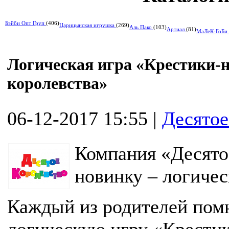
Бэйби Опт Груп
(406)
Царицынская игрушка
(269)
Аль Пако
(103)
Артиал
(81)
МаЛеК-БэБи
Логическая игра «Крестики-н
королевства»
06-12-2017 15:55
|
Десятое
Компания «Десято
новинку – логиче
Каждый из родителей пом
логическую игру «Крестик