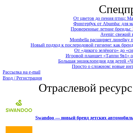
Спецп
От цветов до пения птиц: M
Фингербук от Abumba: для м
Проверенные летние бренды: 
Avenir: свежий 
Mombella расширяет линейку п
Новый подход к послеродовой гигиене: как брен
От «дикого зелёного» до «си
Игровой планшет «Таппи 9в1» о
Большая энциклопедия для детей «Ч
Просто о сложном: новые ин
Рассылка на e-mail
Вход / Регистрация
Отраслевой ресурс
Swandoo — новый бренд детских автомобиль