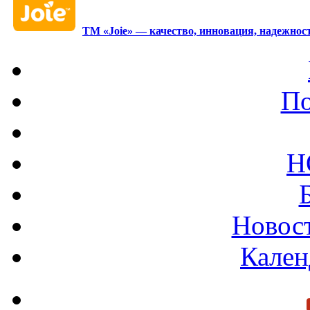
ТМ «Joie» — качество, инновация, надежност
По
Н
Новост
Кален