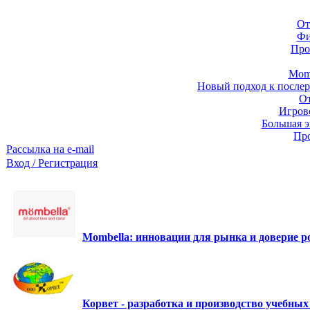
От
Фи
Про
Momb
Новый подход к послер
От
Игров
Большая э
Про
Рассылка на e-mail
Вход / Регистрация
Mombella: инновации для рынка и доверие ро
Корвет - разработка и производство учебны