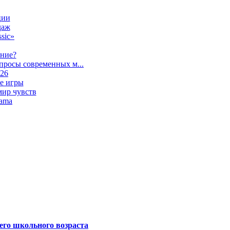
ции
даж
sic»
ание?
просы современных м...
026
е игры
мир чувств
lama
его школьного возраста