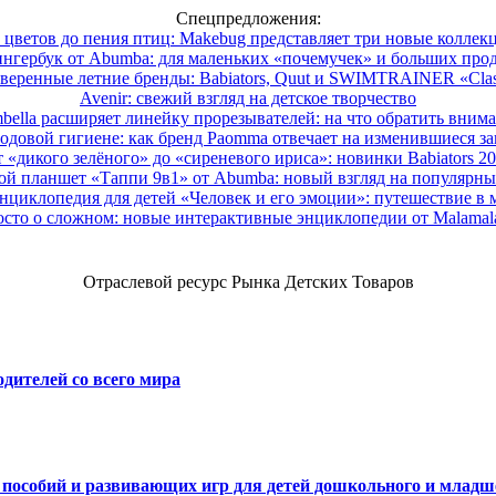
Спецпредложения:
 цветов до пения птиц: Makebug представляет три новые коллек
нгербук от Abumba: для маленьких «почемучек» и больших про
веренные летние бренды: Babiators, Quut и SWIMTRAINER «Clas
Avenir: свежий взгляд на детское творчество
ella расширяет линейку прорезывателей: на что обратить вним
одовой гигиене: как бренд Paomma отвечает на изменившиеся за
 «дикого зелёного» до «сиреневого ириса»: новинки Babiators 2
ой планшет «Таппи 9в1» от Abumba: новый взгляд на популярны
нциклопедия для детей «Человек и его эмоции»: путешествие в 
сто о сложном: новые интерактивные энциклопедии от Malama
Отраслевой ресурс Рынка Детских Товаров
дителей со всего мира
х пособий и развивающих игр для детей дошкольного и младш