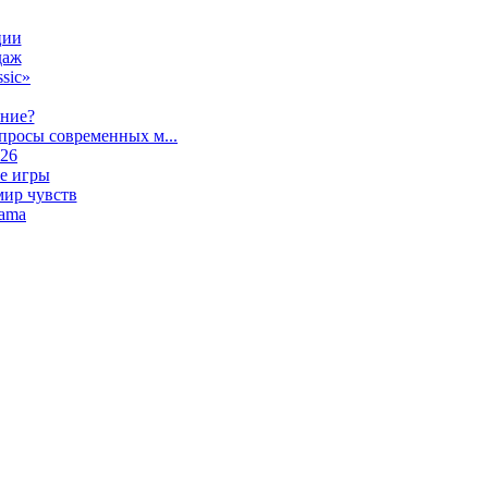
ции
даж
sic»
ание?
просы современных м...
026
е игры
мир чувств
lama