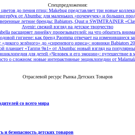
Спецпредложения:
 цветов до пения птиц: Makebug представляет три новые коллек
нгербук от Abumba: для маленьких «почемучек» и больших про
веренные летние бренды: Babiators, Quut и SWIMTRAINER «Clas
Avenir: свежий взгляд на детское творчество
ella расширяет линейку прорезывателей: на что обратить вним
одовой гигиене: как бренд Paomma отвечает на изменившиеся за
 «дикого зелёного» до «сиреневого ириса»: новинки Babiators 2
ой планшет «Таппи 9в1» от Abumba: новый взгляд на популярны
нциклопедия для детей «Человек и его эмоции»: путешествие в 
сто о сложном: новые интерактивные энциклопедии от Malama
Отраслевой ресурс Рынка Детских Товаров
дителей со всего мира
ь и безопасность детских товаров