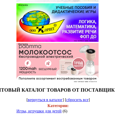
РЕКЛАМА
ООО "КОРВЕТ" ИНН: 7803021829
РЕКЛАМА
ООО "АРТИАЛ" ИНН: 9731017574
ТОВЫЙ КАТАЛОГ ТОВАРОВ ОТ ПОСТАВЩИ
[
вернуться в каталог
]
[
сбросить все
]
Категории:
Игры, игрушки для детей
(6)