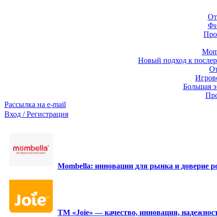
От
Фи
Про
Momb
Новый подход к послер
От
Игров
Большая э
Про
Рассылка на e-mail
Вход / Регистрация
Mombella: инновации для рынка и доверие ро
ТМ «Joie» — качество, инновация, надежност