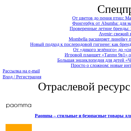
Спецп
От цветов до пения птиц: M
Фингербук от Abumba: для м
Проверенные летние бренды: 
Avenir: свежий 
Mombella расширяет линейку п
Новый подход к послеродовой гигиене: как брен
От «дикого зелёного» до «си
Игровой планшет «Таппи 9в1» о
Большая энциклопедия для детей «Ч
Просто о сложном: новые ин
Рассылка на e-mail
Вход / Регистрация
Отраслевой ресурс
Paomma – стильные и безопасные товары д