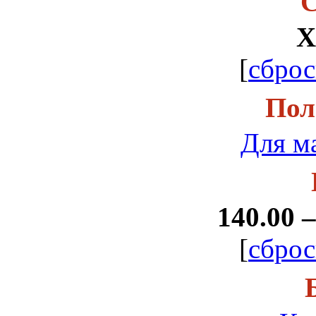
С
Х
[
сброс
Пол
Для м
140.00 –
[
сброс