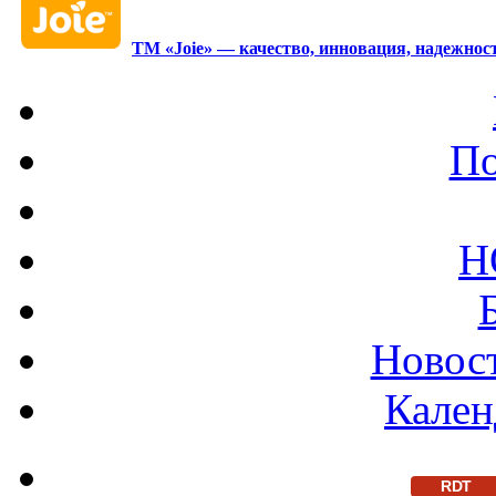
ТМ «Joie» — качество, инновация, надежност
По
Н
Новост
Кален
RDT