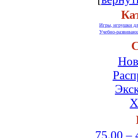
Ка
Игры, игрушки дл
Учебно-развивающ
С
Нов
Расп
Экс
Х
75.00 – 