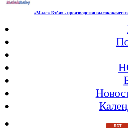
«Малек Бэби» - производство высококачест
По
Н
Новост
Кален
RDT