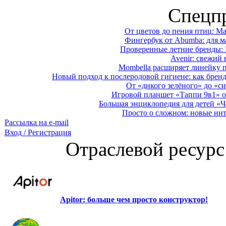
Спецп
От цветов до пения птиц: M
Фингербук от Abumba: для м
Проверенные летние бренды: 
Avenir: свежий 
Mombella расширяет линейку п
Новый подход к послеродовой гигиене: как брен
От «дикого зелёного» до «си
Игровой планшет «Таппи 9в1» о
Большая энциклопедия для детей «Ч
Просто о сложном: новые ин
Рассылка на e-mail
Вход / Регистрация
Отраслевой ресурс
Apitor: больше чем просто конструктор!