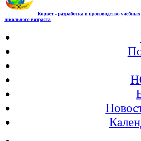
Корвет - разработка и производство учебны
школьного возраста
По
Н
Новост
Кален