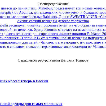
Спецпредложения:
 цветов до пения птиц: Makebug представляет три новые коллек
нгербук от Abumba: для маленьких «почемучек» и больших про
веренные летние бренды: Babiators, Quut и SWIMTRAINER «Clas
Avenir: свежий взгляд на детское творчество
ella расширяет линейку прорезывателей: на что обратить вним
одовой гигиене: как бренд Paomma отвечает на изменившиеся за
 «дикого зелёного» до «сиреневого ириса»: новинки Babiators 2
ой планшет «Таппи 9в1» от Abumba: новый взгляд на популярны
нциклопедия для детей «Человек и его эмоции»: путешествие в 
сто о сложном: новые интерактивные энциклопедии от Malama
Отраслевой ресурс Рынка Детских Товаров
ных кресел теперь в России
венной одежды для самых маленьких