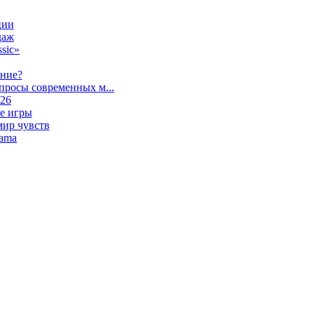
ции
даж
sic»
ание?
просы современных м...
026
е игры
мир чувств
lama