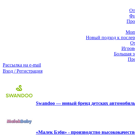
От
Фи
Про
Momb
Новый подход к послер
От
Игров
Большая э
Про
Рассылка на e-mail
Вход / Регистрация
Swandoo — новый бренд детских автомобиль
«Малек Бэби» - производство высококачест