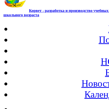
Корвет - разработка и производство учебны
школьного возраста
По
Н
Новост
Кален