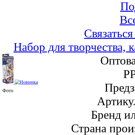
По
Вс
Связаться
Набор для творчества, 
Оптова
Р
Предз
Фото
Артику
Бренд и
Страна прои