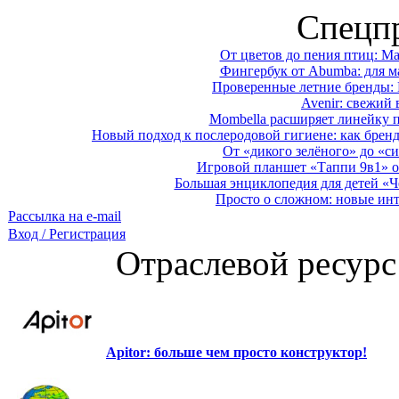
Спецп
От цветов до пения птиц: M
Фингербук от Abumba: для м
Проверенные летние бренды: 
Avenir: свежий 
Mombella расширяет линейку п
Новый подход к послеродовой гигиене: как брен
От «дикого зелёного» до «си
Игровой планшет «Таппи 9в1» о
Большая энциклопедия для детей «Ч
Просто о сложном: новые ин
Рассылка на e-mail
Вход / Регистрация
Отраслевой ресурс
Apitor: больше чем просто конструктор!