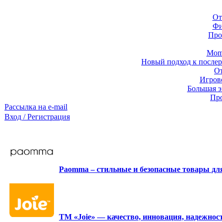
От
Фи
Про
Momb
Новый подход к послер
От
Игров
Большая э
Про
Рассылка на e-mail
Вход / Регистрация
Paomma – стильные и безопасные товары д
ТМ «Joie» — качество, инновация, надежност