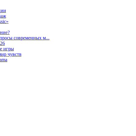
ции
даж
sic»
ание?
просы современных м...
026
е игры
мир чувств
lama