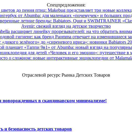
Спецпредложения:
 цветов до пения птиц: Makebug представляет три новые коллек
нгербук от Abumba: для маленьких «почемучек» и больших про
веренные летние бренды: Babiators, Quut и SWIMTRAINER «Clas
Avenir: свежий взгляд на детское творчество
ella расширяет линейку прорезывателей: на что обратить вним
одовой гигиене: как бренд Paomma отвечает на изменившиеся за
 «дикого зелёного» до «сиреневого ириса»: новинки Babiators 2
ой планшет «Таппи 9в1» от Abumba: новый взгляд на популярны
нциклопедия для детей «Человек и его эмоции»: путешествие в 
сто о сложном: новые интерактивные энциклопедии от Malama
Отраслевой ресурс Рынка Детских Товаров
ля новорожденных в скандинавском минимализме!
ь и безопасность детских товаров