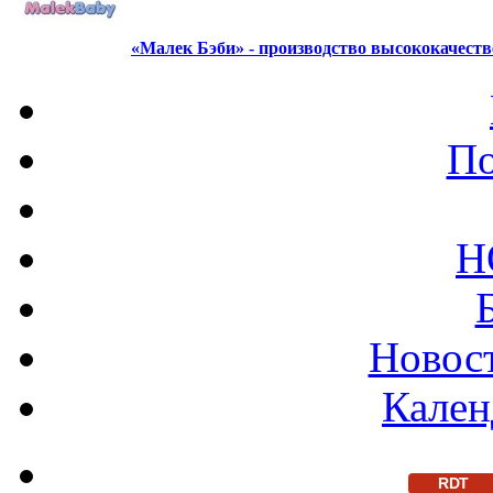
«Малек Бэби» - производство высококачест
По
Н
Новост
Кален
RDT