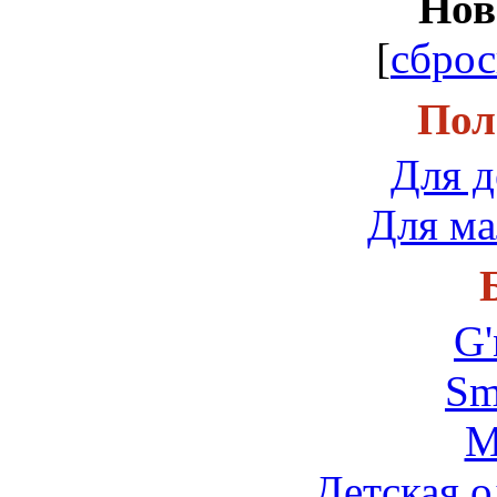
Нов
[
сброс
Пол
Для д
Для ма
G'
Sm
М
Детская 