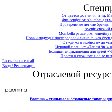
Спецп
От цветов до пения птиц: M
Фингербук от Abumba: для м
Проверенные летние бренды: 
Avenir: свежий 
Mombella расширяет линейку п
Новый подход к послеродовой гигиене: как брен
От «дикого зелёного» до «си
Игровой планшет «Таппи 9в1» о
Большая энциклопедия для детей «Ч
Просто о сложном: новые ин
Рассылка на e-mail
Вход / Регистрация
Отраслевой ресурс
Paomma – стильные и безопасные товары д