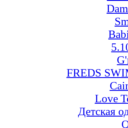
Dam
Sm
Babi
5.1
G'
FREDS SW
Cai
Love T
Детская о
Q