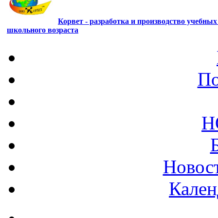
Корвет - разработка и производство учебны
школьного возраста
По
Н
Новост
Кален