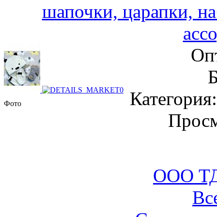
шапочки, царапки, на
асс
Оп
Б
Категория:
Фото
Просм
ООО ТД
Вс