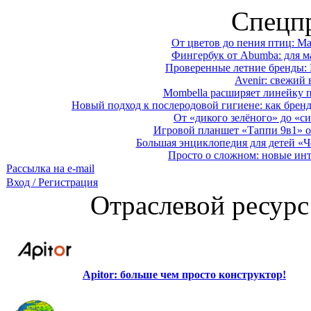
Спецп
От цветов до пения птиц: M
Фингербук от Abumba: для м
Проверенные летние бренды: 
Avenir: свежий 
Mombella расширяет линейку п
Новый подход к послеродовой гигиене: как брен
От «дикого зелёного» до «си
Игровой планшет «Таппи 9в1» о
Большая энциклопедия для детей «Ч
Просто о сложном: новые ин
Рассылка на e-mail
Вход / Регистрация
Отраслевой ресурс
Apitor: больше чем просто конструктор!