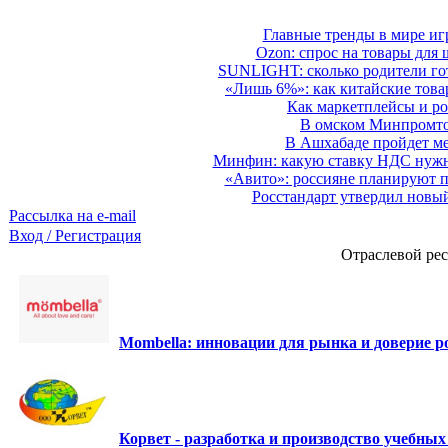
Главные тренды в мире иг
Ozon: спрос на товары для 
SUNLIGHT: сколько родители гот
«Лишь 6%»: как китайские това
Как маркетплейсы и ро
В омском Минпромтор
В Ашхабаде пройдет ме
Минфин: какую ставку НДС нужно
«Авито»: россияне планируют по
Росстандарт утвердил новы
Рассылка на e-mail
Вход / Регистрация
Отраслевой рес
Mombella: инновации для рынка и доверие ро
Корвет - разработка и производство учебны