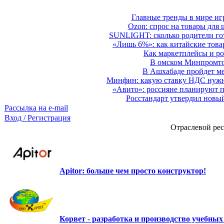
Главные тренды в мире иг
Ozon: спрос на товары для 
SUNLIGHT: сколько родители гот
«Лишь 6%»: как китайские това
Как маркетплейсы и ро
В омском Минпромтор
В Ашхабаде пройдет ме
Минфин: какую ставку НДС нужно
«Авито»: россияне планируют по
Росстандарт утвердил новы
Рассылка на e-mail
Вход / Регистрация
Отраслевой рес
Apitor: больше чем просто конструктор!
Корвет - разработка и производство учебны