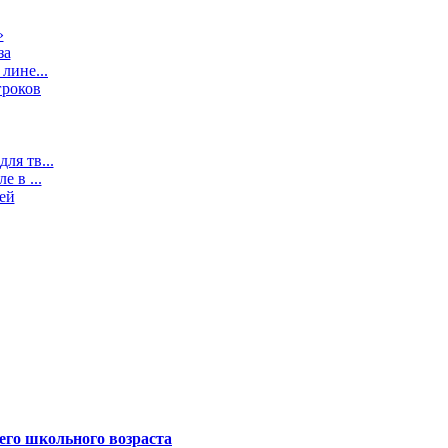
»
за
лине...
гроков
ля тв...
 в ...
ей
его школьного возраста