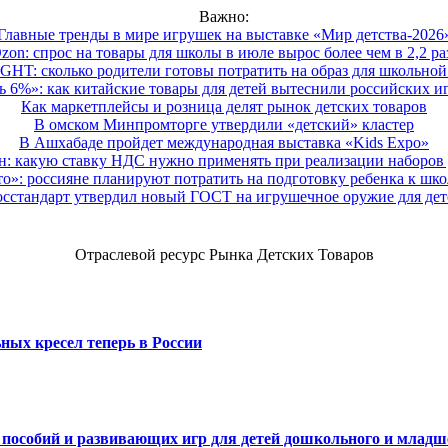
Важно:
Главные тренды в мире игрушек на выставке «Мир детства-2026
zon: спрос на товары для школы в июле вырос более чем в 2,2 ра
HT: сколько родители готовы потратить на образ для школьной 
 6%»: как китайские товары для детей вытеснили российских и
Как маркетплейсы и розница делят рынок детских товаров
В омском Минпромторге утвердили «детский» кластер
В Ашхабаде пройдет международная выставка «Kids Expo»
 какую ставку НДС нужно применять при реализации наборов д
о»: россияне планируют потратить на подготовку ребенка к школе
осстандарт утвердил новый ГОСТ на игрушечное оружие для дет
Отраслевой ресурс Рынка Детских Товаров
ных кресел теперь в России
х пособий и развивающих игр для детей дошкольного и младш