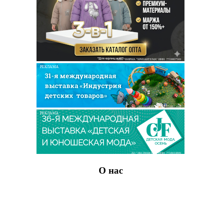
ООО "ФИРМА "ХРИЗАНТЕМА" ИНН: 7719007569
РЕКЛАМА
АО "ЭКСПОЦЕНТР" ИНН: 7718033809
РЕКЛАМА
АО "ЭКСПОЦЕНТР" ИНН: 7718033809
О нас