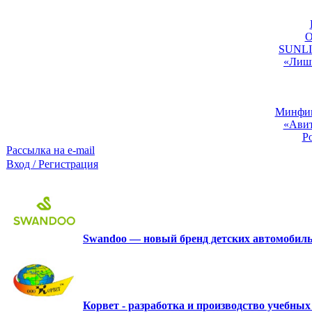
O
SUNLIG
«Лишь
Минфин:
«Авит
Р
Рассылка на e-mail
Вход / Регистрация
Swandoo — новый бренд детских автомобиль
Корвет - разработка и производство учебны