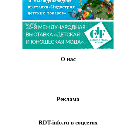
АО "ЭКСПОЦЕНТР" ИНН: 7718033809
РЕКЛАМА
АО "ЭКСПОЦЕНТР" ИНН: 7718033809
О нас
Реклама
RDT-info.ru в соцсетях