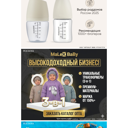
ООО "АРТИАЛ" ИНН: 9731017574
РЕКЛАМА
ООО "ФИРМА "ХРИЗАНТЕМА" ИНН: 7719007569
РЕКЛАМА