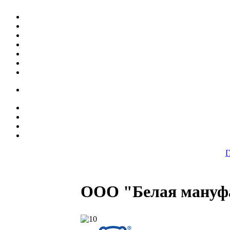
Г
ООО "Белая мануф