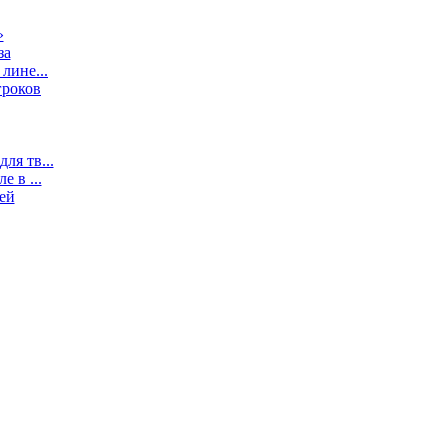
»
за
лине...
гроков
ля тв...
 в ...
ей