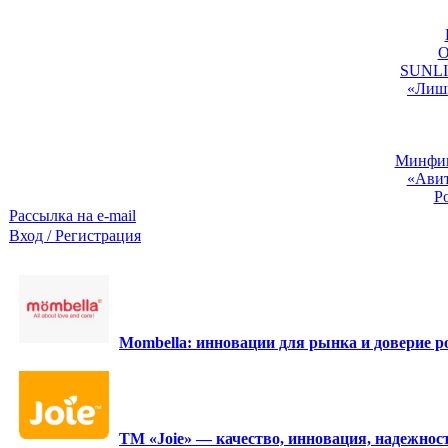
O
SUNLIG
«Лишь
Минфин:
«Авит
Р
Рассылка на e-mail
Вход / Регистрация
Mombella: инновации для рынка и доверие ро
ТМ «Joie» — качество, инновация, надежност