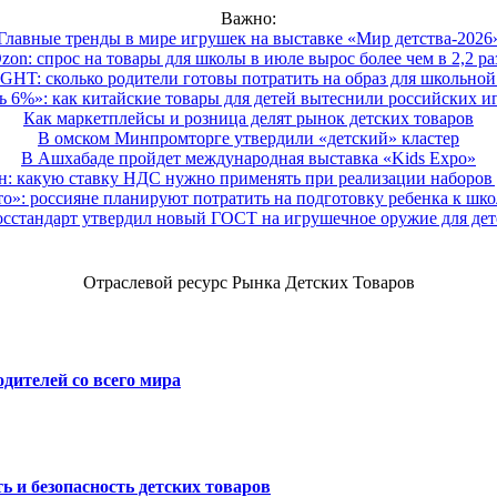
Важно:
Главные тренды в мире игрушек на выставке «Мир детства-2026
zon: спрос на товары для школы в июле вырос более чем в 2,2 ра
HT: сколько родители готовы потратить на образ для школьной 
 6%»: как китайские товары для детей вытеснили российских и
Как маркетплейсы и розница делят рынок детских товаров
В омском Минпромторге утвердили «детский» кластер
В Ашхабаде пройдет международная выставка «Kids Expo»
 какую ставку НДС нужно применять при реализации наборов д
о»: россияне планируют потратить на подготовку ребенка к школе
осстандарт утвердил новый ГОСТ на игрушечное оружие для дет
Отраслевой ресурс Рынка Детских Товаров
дителей со всего мира
ь и безопасность детских товаров