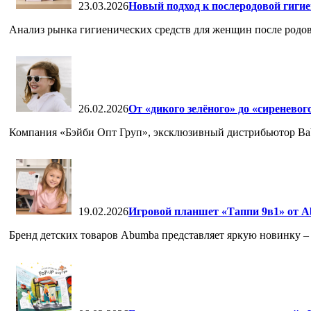
23.03.2026
Новый подход к послеродовой гиги
Анализ рынка гигиенических средств для женщин после родов
26.02.2026
От «дикого зелёного» до «сиреневог
Компания «Бэйби Опт Груп», эксклюзивный дистрибьютор Babiat
19.02.2026
Игровой планшет «Таппи 9в1» от A
Бренд детских товаров Abumba представляет яркую новинку – 