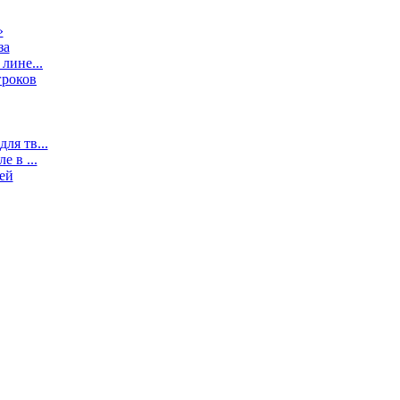
»
за
лине...
гроков
ля тв...
 в ...
ей