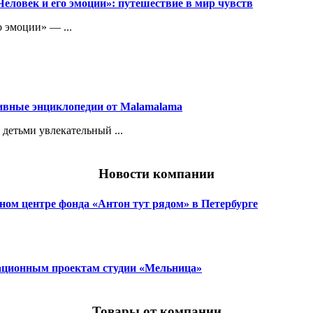
еловек и его эмоции»: путешествие в мир чувств
 эмоции» — ...
ивные энциклопедии от Malamalama
детьми увлекательный ...
Новости компании
ном центре фонда «Антон тут рядом» в Петербурге
ционным проектам студии «Мельница»
Товары от компании