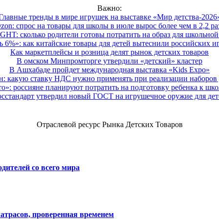
Важно:
Главные тренды в мире игрушек на выставке «Мир детства-2026
zon: спрос на товары для школы в июле вырос более чем в 2,2 ра
HT: сколько родители готовы потратить на образ для школьной 
 6%»: как китайские товары для детей вытеснили российских и
Как маркетплейсы и розница делят рынок детских товаров
В омском Минпромторге утвердили «детский» кластер
В Ашхабаде пройдет международная выставка «Kids Expo»
 какую ставку НДС нужно применять при реализации наборов д
о»: россияне планируют потратить на подготовку ребенка к школе
осстандарт утвердил новый ГОСТ на игрушечное оружие для дет
Отраслевой ресурс Рынка Детских Товаров
дителей со всего мира
атрасов, проверенная временем