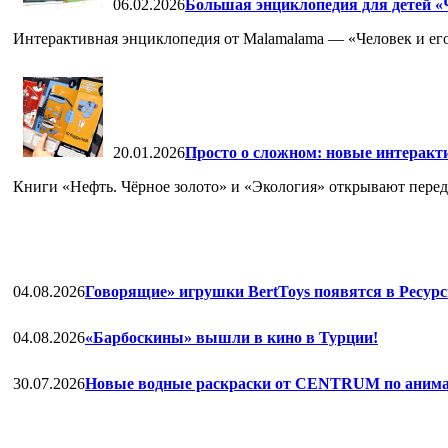
06.02.2026
Большая энциклопедия для детей «Ч
Интерактивная энциклопедия от Malamalama — «Человек и его
20.01.2026
Просто о сложном: новые интеракт
Книги «Нефть. Чёрное золото» и «Экология» открывают перед 
04.08.2026
Говорящие» игрушки BertToys появятся в Ресурс
04.08.2026
«Барбоскины» вышли в кино в Турции!
30.07.2026
Новые водные раскраски от CENTRUM по анима