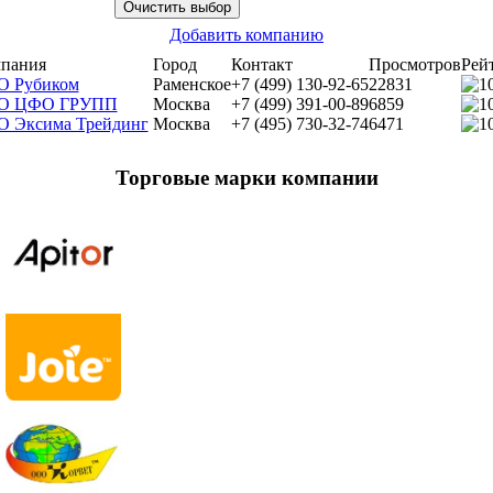
Добавить компанию
пания
Город
Контакт
Просмотров
Рей
 Рубиком
Раменское
+7 (499) 130-92-65
22831
О ЦФО ГРУПП
Москва
+7 (499) 391-00-89
6859
 Эксима Трейдинг
Москва
+7 (495) 730-32-74
6471
Торговые марки компании