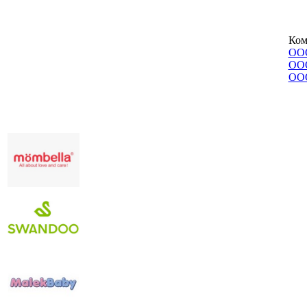
Ком
ООО
ОО
ООО