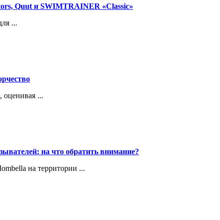
tors, Quut и SWIMTRAINER «Classic»
я ...
ворчество
 оценивая ...
зывателей: на что обратить внимание?
bella на территории ...