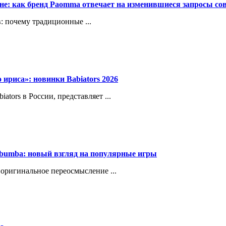
ене: как бренд Paomma отвечает на изменившиеся запросы с
: почему традиционные ...
о ириса»: новинки Babiators 2026
ors в России, представляет ...
bumba: новый взгляд на популярные игры
оригинальное переосмысление ...