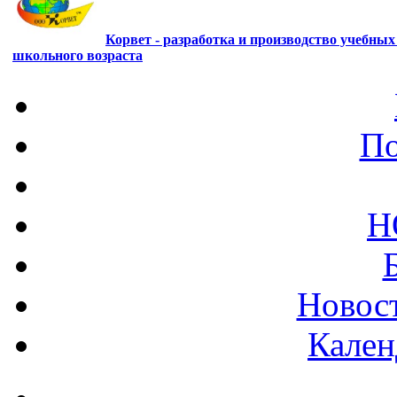
Корвет - разработка и производство учебны
школьного возраста
По
Н
Новост
Кален