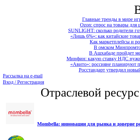
Главные тренды в мире иг
Ozon: спрос на товары для 
SUNLIGHT: сколько родители гот
«Лишь 6%»: как китайские това
Как маркетплейсы и ро
В омском Минпромтор
В Ашхабаде пройдет ме
Минфин: какую ставку НДС нужно
«Авито»: россияне планируют по
Росстандарт утвердил новы
Рассылка на e-mail
Вход / Регистрация
Отраслевой ресурс
Mombella: инновации для рынка и доверие ро