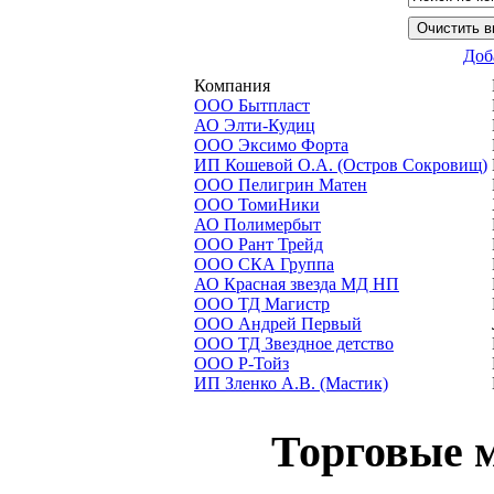
Доб
Компания
ООО Бытпласт
АО Элти-Кудиц
ООО Эксимо Форта
ИП Кошевой О.А. (Остров Сокровищ)
ООО Пелигрин Матен
ООО ТомиНики
АО Полимербыт
ООО Рант Трейд
ООО СКА Группа
АО Красная звезда МД НП
ООО ТД Магистр
ООО Андрей Первый
ООО ТД Звездное детство
ООО Р-Тойз
ИП Зленко А.В. (Мастик)
Торговые 