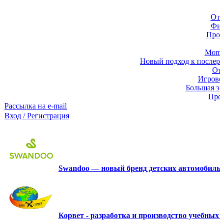
От
Фи
Про
Momb
Новый подход к послер
От
Игров
Большая э
Про
Рассылка на e-mail
Вход / Регистрация
Swandoo — новый бренд детских автомобиль
Корвет - разработка и производство учебны