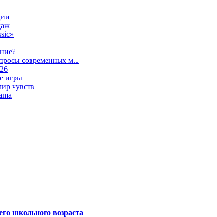
ции
даж
sic»
ание?
просы современных м...
026
е игры
мир чувств
lama
его школьного возраста