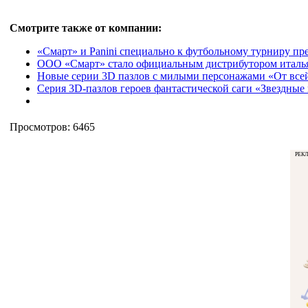
Смотрите также от компании:
«Смарт» и Panini специально к футбольному турниру пр
ООО «Смарт» стало официальным дистрибутором итальян
Новые серии 3D пазлов с милыми персонажами «От всей
Серия 3D-пазлов героев фантастической саги «Звездн
Просмотров: 6465
РЕК