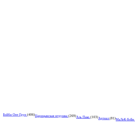
Бэйби Опт Груп
(406)
Царицынская игрушка
(269)
Аль Пако
(103)
Артиал
(81)
МаЛеК-БэБи