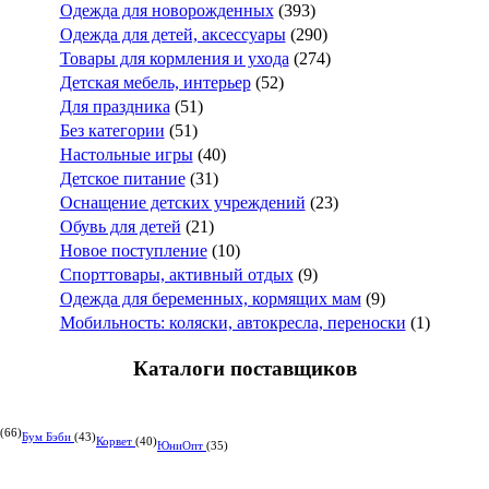
Одежда для новорожденных
(393)
Одежда для детей, аксессуары
(290)
Товары для кормления и ухода
(274)
Детская мебель, интерьер
(52)
Для праздника
(51)
Без категории
(51)
Настольные игры
(40)
Детское питание
(31)
Оснащение детских учреждений
(23)
Обувь для детей
(21)
Новое поступление
(10)
Спорттовары, активный отдых
(9)
Одежда для беременных, кормящих мам
(9)
Мобильность: коляски, автокресла, переноски
(1)
Каталоги поставщиков
(66)
Бум Бэби
(43)
Корвет
(40)
ЮниОпт
(35)