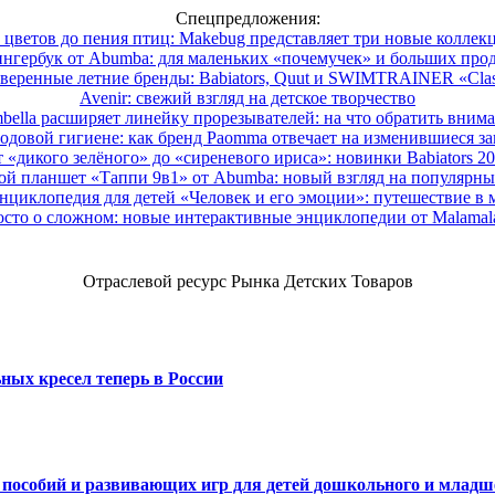
Спецпредложения:
 цветов до пения птиц: Makebug представляет три новые коллек
нгербук от Abumba: для маленьких «почемучек» и больших про
веренные летние бренды: Babiators, Quut и SWIMTRAINER «Clas
Avenir: свежий взгляд на детское творчество
ella расширяет линейку прорезывателей: на что обратить вним
одовой гигиене: как бренд Paomma отвечает на изменившиеся за
 «дикого зелёного» до «сиреневого ириса»: новинки Babiators 2
ой планшет «Таппи 9в1» от Abumba: новый взгляд на популярны
нциклопедия для детей «Человек и его эмоции»: путешествие в 
сто о сложном: новые интерактивные энциклопедии от Malama
Отраслевой ресурс Рынка Детских Товаров
ных кресел теперь в России
х пособий и развивающих игр для детей дошкольного и младш