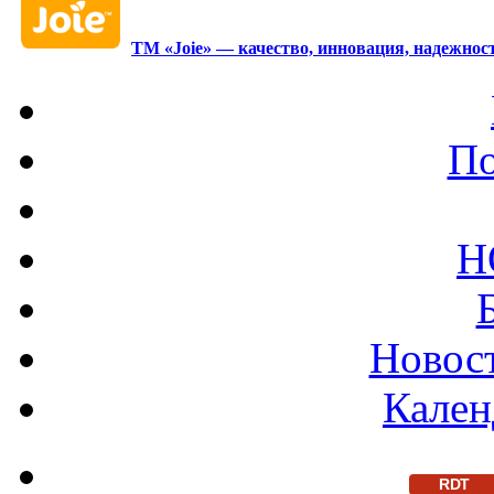
ТМ «Joie» — качество, инновация, надежност
По
Н
Новост
Кален
RDT