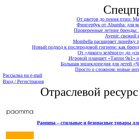
Спецп
От цветов до пения птиц: M
Фингербук от Abumba: для м
Проверенные летние бренды: 
Avenir: свежий 
Mombella расширяет линейку п
Новый подход к послеродовой гигиене: как брен
От «дикого зелёного» до «си
Игровой планшет «Таппи 9в1» о
Большая энциклопедия для детей «Ч
Просто о сложном: новые ин
Рассылка на e-mail
Вход / Регистрация
Отраслевой ресурс
Paomma – стильные и безопасные товары д