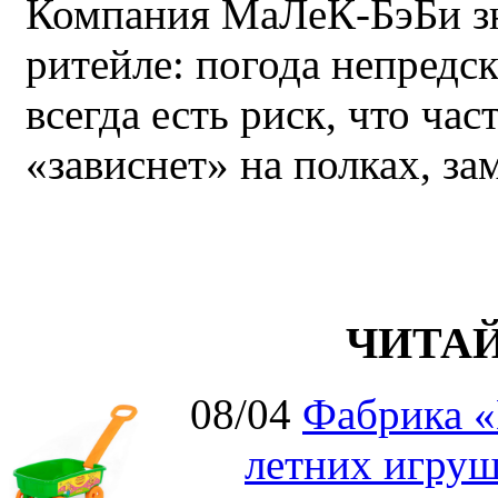
Компания МаЛеК-БэБи зн
ритейле: погода непредс
всегда есть риск, что ча
«зависнет» на полках, за
ЧИТА
08/04
Фабрика «
летних игруш