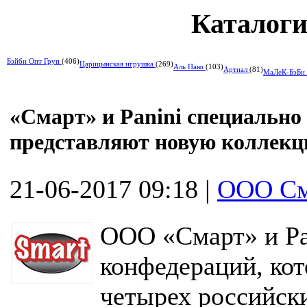
Каталоги
Бэйби Опт Груп
(406)
Царицынская игрушка
(269)
Аль Пако
(103)
Артиал
(81)
МаЛеК-БэБи
«Смарт» и Panini специально
представляют новую коллекц
21-06-2017 09:18
|
ООО См
ООО «Смарт» и Pa
конфедераций, кот
четырех российск