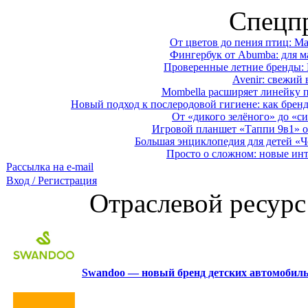
Спецп
От цветов до пения птиц: M
Фингербук от Abumba: для м
Проверенные летние бренды: 
Avenir: свежий 
Mombella расширяет линейку п
Новый подход к послеродовой гигиене: как брен
От «дикого зелёного» до «си
Игровой планшет «Таппи 9в1» о
Большая энциклопедия для детей «Ч
Просто о сложном: новые ин
Рассылка на e-mail
Вход / Регистрация
Отраслевой ресурс
Swandoo — новый бренд детских автомобиль