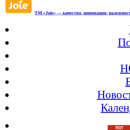
ТМ «Joie» — качество, инновация, надежност
По
Н
Новост
Кален
RDT