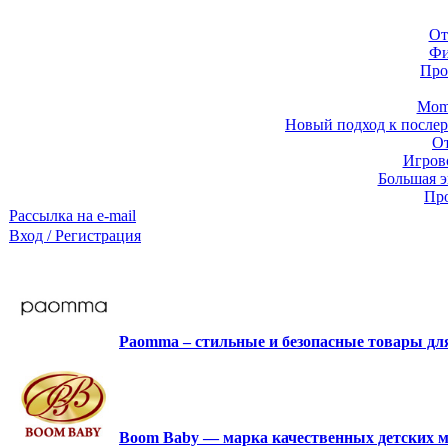
От
Фи
Про
Momb
Новый подход к послер
От
Игров
Большая э
Про
Рассылка на e-mail
Вход / Регистрация
Paomma – стильные и безопасные товары д
Boom Baby — марка качественных детских м