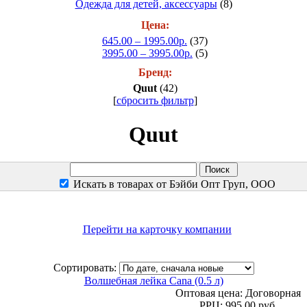
Одежда для детей, аксессуары
(8)
Цена:
645.00 – 1995.00р.
(37)
3995.00 – 3995.00р.
(5)
Бренд:
Quut
(42)
[
сбросить фильтр
]
Quut
Искать в товарах от Бэйби Опт Груп, ООО
Перейти на карточку компании
Сортировать:
Волшебная лейка Cana (0.5 л)
Оптовая цена:
Договорная
РРЦ:
995.00 руб.