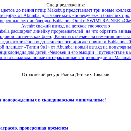
Спецпредложения:
 цветов до пения птиц: Makebug представляет три новые коллек
нгербук от Abumba: для маленьких «почемучек» и больших про
веренные летние бренды: Babiators, Quut и SWIMTRAINER «Clas
Avenir: свежий взгляд на детское творчество
ella расширяет линейку прорезывателей: на что обратить вним
одовой гигиене: как бренд Paomma отвечает на изменившиеся за
 «дикого зелёного» до «сиреневого ириса»: новинки Babiators 2
ой планшет «Таппи 9в1» от Abumba: новый взгляд на популярны
нциклопедия для детей «Человек и его эмоции»: путешествие в 
сто о сложном: новые интерактивные энциклопедии от Malama
Отраслевой ресурс Рынка Детских Товаров
ля новорожденных в скандинавском минимализме!
атрасов, проверенная временем