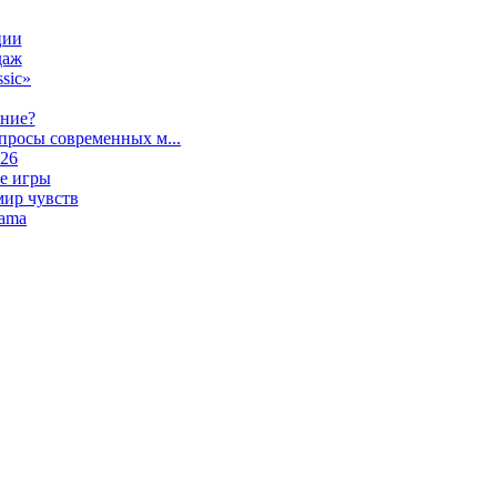
ции
даж
sic»
ание?
просы современных м...
026
е игры
мир чувств
lama