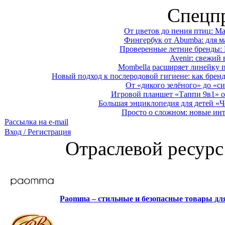
Спецп
От цветов до пения птиц: M
Фингербук от Abumba: для м
Проверенные летние бренды: 
Avenir: свежий 
Mombella расширяет линейку п
Новый подход к послеродовой гигиене: как брен
От «дикого зелёного» до «си
Игровой планшет «Таппи 9в1» о
Большая энциклопедия для детей «Ч
Просто о сложном: новые ин
Рассылка на e-mail
Вход / Регистрация
Отраслевой ресурс
Paomma – стильные и безопасные товары д