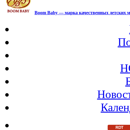
Boom Baby — марка качественных детских м
По
Н
Новост
Кален
RDT