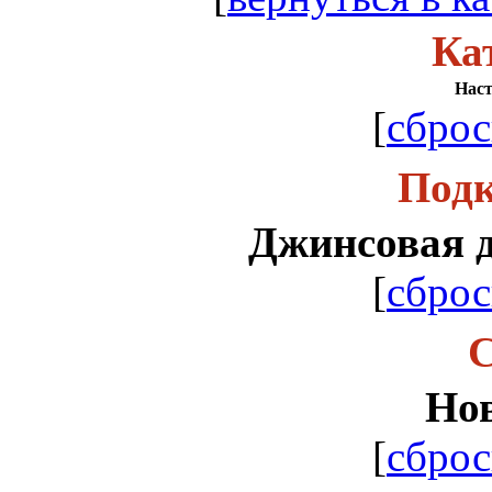
Ка
Нас
[
сброс
Подк
Джинсовая д
[
сброс
С
Но
[
сброс