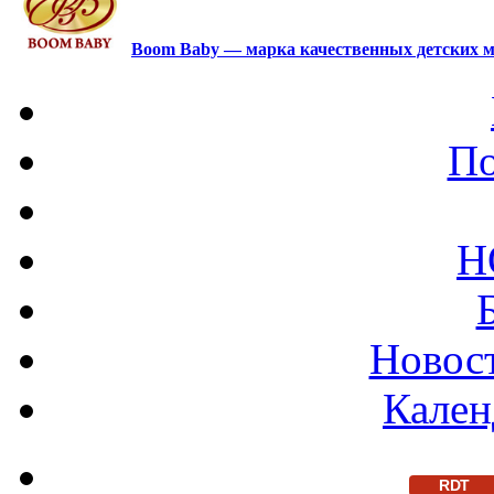
Boom Baby — марка качественных детских м
По
Н
Новост
Кален
RDT