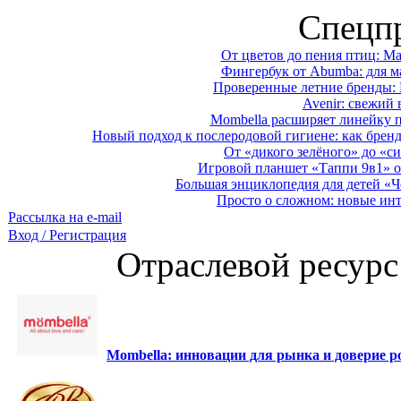
Спецп
От цветов до пения птиц: M
Фингербук от Abumba: для м
Проверенные летние бренды: 
Avenir: свежий 
Mombella расширяет линейку п
Новый подход к послеродовой гигиене: как брен
От «дикого зелёного» до «си
Игровой планшет «Таппи 9в1» о
Большая энциклопедия для детей «Ч
Просто о сложном: новые ин
Рассылка на e-mail
Вход / Регистрация
Отраслевой ресурс
Mombella: инновации для рынка и доверие ро