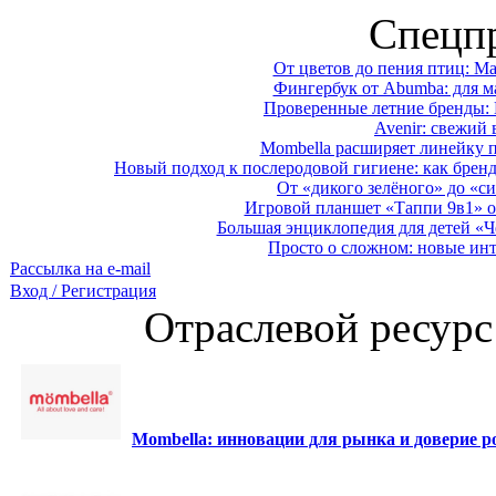
Спецп
От цветов до пения птиц: M
Фингербук от Abumba: для м
Проверенные летние бренды: 
Avenir: свежий 
Mombella расширяет линейку п
Новый подход к послеродовой гигиене: как брен
От «дикого зелёного» до «си
Игровой планшет «Таппи 9в1» о
Большая энциклопедия для детей «Ч
Просто о сложном: новые ин
Рассылка на e-mail
Вход / Регистрация
Отраслевой ресурс
Mombella: инновации для рынка и доверие ро