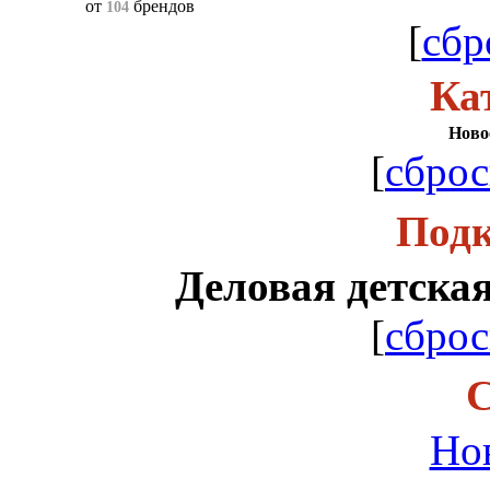
от
брендов
104
[
сбр
Ка
Ново
[
сброс
Подк
Деловая детска
[
сброс
С
Но