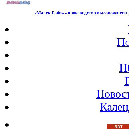
«Малек Бэби» - производство высококачест
По
Н
Новост
Кален
RDT