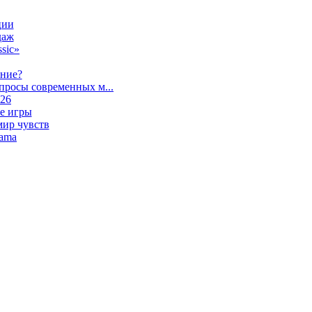
ции
даж
sic»
ание?
просы современных м...
026
е игры
мир чувств
lama