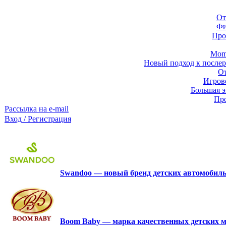
От
Фи
Про
Momb
Новый подход к послер
От
Игров
Большая э
Про
Рассылка на e-mail
Вход / Регистрация
Swandoo — новый бренд детских автомобиль
Boom Baby — марка качественных детских м