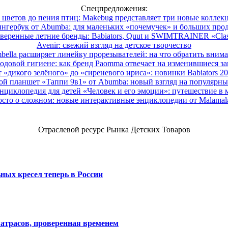
Спецпредложения:
 цветов до пения птиц: Makebug представляет три новые коллек
нгербук от Abumba: для маленьких «почемучек» и больших про
веренные летние бренды: Babiators, Quut и SWIMTRAINER «Clas
Avenir: свежий взгляд на детское творчество
ella расширяет линейку прорезывателей: на что обратить вним
одовой гигиене: как бренд Paomma отвечает на изменившиеся за
 «дикого зелёного» до «сиреневого ириса»: новинки Babiators 2
ой планшет «Таппи 9в1» от Abumba: новый взгляд на популярны
нциклопедия для детей «Человек и его эмоции»: путешествие в 
сто о сложном: новые интерактивные энциклопедии от Malama
Отраслевой ресурс Рынка Детских Товаров
ных кресел теперь в России
атрасов, проверенная временем