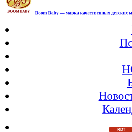
Boom Baby — марка качественных детских м
По
Н
Новост
Кален
RDT