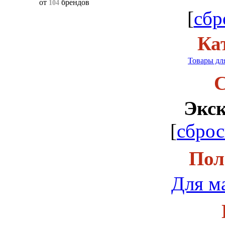
от
брендов
104
[
сбр
Ка
Товары дл
С
Экс
[
сброс
Пол
Для м