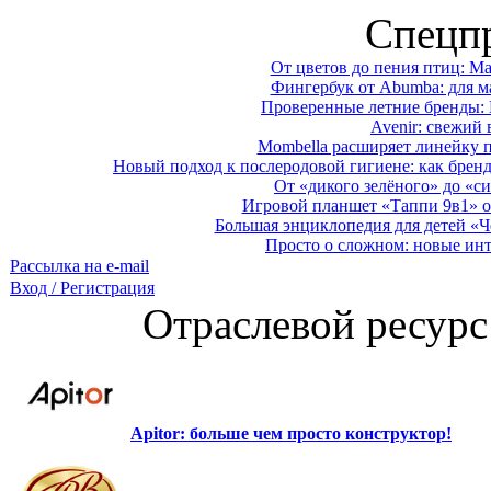
Спецп
От цветов до пения птиц: M
Фингербук от Abumba: для м
Проверенные летние бренды: 
Avenir: свежий 
Mombella расширяет линейку п
Новый подход к послеродовой гигиене: как брен
От «дикого зелёного» до «си
Игровой планшет «Таппи 9в1» о
Большая энциклопедия для детей «Ч
Просто о сложном: новые ин
Рассылка на e-mail
Вход / Регистрация
Отраслевой ресурс
Apitor: больше чем просто конструктор!