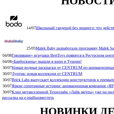
НОВОСТ
14/07
Школьный гардероб без лишнего: что дейст
25/05
Malek Baby разработали программу Malek Saf
04/08
Говорящие» игрушки BertToys появятся в Ресурсном цент
04/08
«Барбоскины» вышли в кино в Турции!
30/07
Новые водные раскраски от CENTRUM по анимационным
30/07
Лунтик: новая коллекция от CENTRUM
30/07
Brick Labs выпускает коллекцию конструкторов к премь
30/07
Яркие спортивные истории: анимационная компания «ЯР
30/07
Клип метавселенной Технолайк «Лайк мечты» уже на он
рассылка на e-mail
|
разместить
НОВИНКИ ДЕ