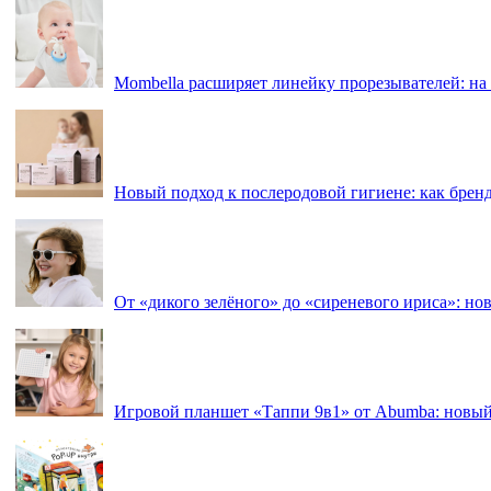
Mombella расширяет линейку прорезывателей: на
Новый подход к послеродовой гигиене: как брен
От «дикого зелёного» до «сиреневого ириса»: нов
Игровой планшет «Таппи 9в1» от Abumba: новый