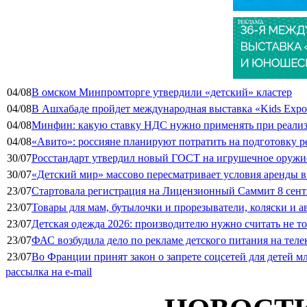
РЕКЛАМА
04/08
В омском Минпромторге утвердили «детский» кластер
04/08
В Ашхабаде пройдет международная выставка «Kids Exp
04/08
Минфин: какую ставку НДС нужно применять при реализа
04/08
«Авито»: россияне планируют потратить на подготовку ре
30/07
Росстандарт утвердил новый ГОСТ на игрушечное оружие
30/07
«Детский мир» массово пересматривает условия аренды в
23/07
Стартовала регистрация на Лицензионный Саммит 8 сент
23/07
Товары для мам, бутылочки и прорезыватели, коляски и а
23/07
Детская одежда 2026: производителю нужно считать не т
23/07
ФАС возбудила дело по рекламе детского питания на тел
23/07
Во Франции принят закон о запрете соцсетей для детей м
рассылка на e-mail