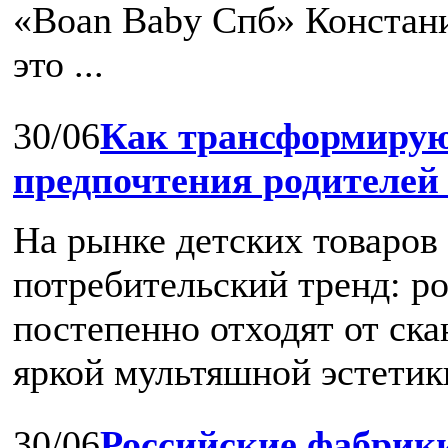
«Boan Baby Спб» Констани
это ...
30/06
Как трансформирую
предпочтения родителей
На рынке детских товаров
потребительский тренд: р
постепенно отходят от ск
яркой мультяшной эстетики
30/06
Российские фабрики