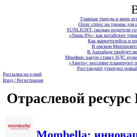
Главные тренды в мире иг
Ozon: спрос на товары для 
SUNLIGHT: сколько родители гот
«Лишь 6%»: как китайские това
Как маркетплейсы и ро
В омском Минпромтор
В Ашхабаде пройдет ме
Минфин: какую ставку НДС нужно
«Авито»: россияне планируют по
Росстандарт утвердил новы
Рассылка на e-mail
Вход / Регистрация
Отраслевой ресурс
Mombella: инновац