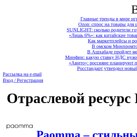
Главные тренды в мире иг
Ozon: спрос на товары для 
SUNLIGHT: сколько родители гот
«Лишь 6%»: как китайские това
Как маркетплейсы и ро
В омском Минпромтор
В Ашхабаде пройдет ме
Минфин: какую ставку НДС нужно
«Авито»: россияне планируют по
Росстандарт утвердил новы
Рассылка на e-mail
Вход / Регистрация
Отраслевой ресурс
Paomma – стильны