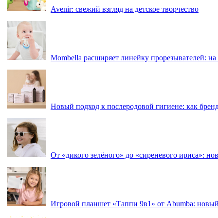
Avenir: свежий взгляд на детское творчество
Mombella расширяет линейку прорезывателей: на
Новый подход к послеродовой гигиене: как брен
От «дикого зелёного» до «сиреневого ириса»: нов
Игровой планшет «Таппи 9в1» от Abumba: новый