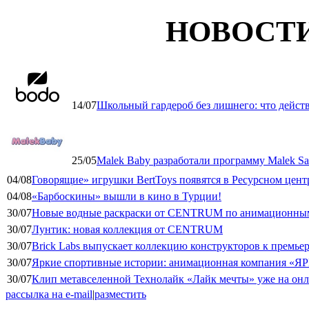
НОВОСТ
14/07
Школьный гардероб без лишнего: что дейст
25/05
Malek Baby разработали программу Malek Saf
04/08
Говорящие» игрушки BertToys появятся в Ресурсном цент
04/08
«Барбоскины» вышли в кино в Турции!
30/07
Новые водные раскраски от CENTRUM по анимационным
30/07
Лунтик: новая коллекция от CENTRUM
30/07
Brick Labs выпускает коллекцию конструкторов к премь
30/07
Яркие спортивные истории: анимационная компания «ЯР
30/07
Клип метавселенной Технолайк «Лайк мечты» уже на он
рассылка на e-mail
|
разместить