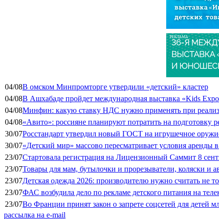
РЕКЛАМА
04/08
В омском Минпромторге утвердили «детский» кластер
04/08
В Ашхабаде пройдет международная выставка «Kids Exp
04/08
Минфин: какую ставку НДС нужно применять при реализа
04/08
«Авито»: россияне планируют потратить на подготовку ре
30/07
Росстандарт утвердил новый ГОСТ на игрушечное оружие
30/07
«Детский мир» массово пересматривает условия аренды в
23/07
Стартовала регистрация на Лицензионный Саммит 8 сент
23/07
Товары для мам, бутылочки и прорезыватели, коляски и а
23/07
Детская одежда 2026: производителю нужно считать не т
23/07
ФАС возбудила дело по рекламе детского питания на тел
23/07
Во Франции принят закон о запрете соцсетей для детей м
рассылка на e-mail