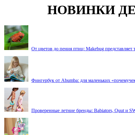
НОВИНКИ ДЕ
От цветов до пения птиц: Makebug представляет
Фингербук от Abumba: для маленьких «почемуче
Проверенные летние бренды: Babiators, Quut и 