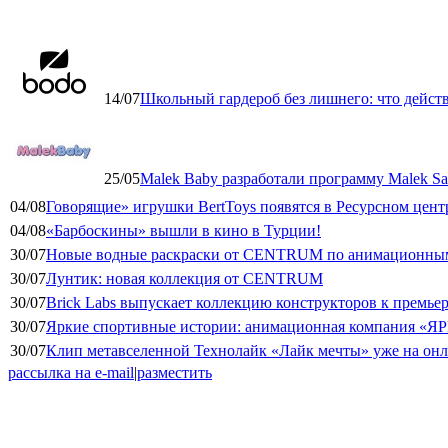
14/07
Школьный гардероб без лишнего: что дейст
25/05
Malek Baby разработали программу Malek Saf
04/08
Говорящие» игрушки BertToys появятся в Ресурсном цент
04/08
«Барбоскины» вышли в кино в Турции!
30/07
Новые водные раскраски от CENTRUM по анимационным
30/07
Лунтик: новая коллекция от CENTRUM
30/07
Brick Labs выпускает коллекцию конструкторов к премь
30/07
Яркие спортивные истории: анимационная компания «ЯР
30/07
Клип метавселенной Технолайк «Лайк мечты» уже на он
рассылка на e-mail
|
разместить