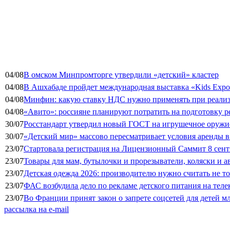
04/08
В омском Минпромторге утвердили «детский» кластер
04/08
В Ашхабаде пройдет международная выставка «Kids Exp
04/08
Минфин: какую ставку НДС нужно применять при реализа
04/08
«Авито»: россияне планируют потратить на подготовку ре
30/07
Росстандарт утвердил новый ГОСТ на игрушечное оружие
30/07
«Детский мир» массово пересматривает условия аренды в
23/07
Стартовала регистрация на Лицензионный Саммит 8 сент
23/07
Товары для мам, бутылочки и прорезыватели, коляски и а
23/07
Детская одежда 2026: производителю нужно считать не т
23/07
ФАС возбудила дело по рекламе детского питания на тел
23/07
Во Франции принят закон о запрете соцсетей для детей м
рассылка на e-mail