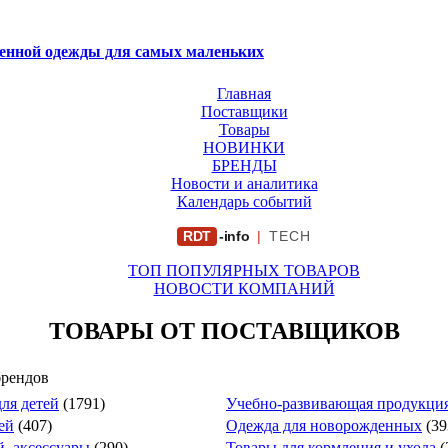
венной одежды для самых маленьких
Главная
Поставщики
Товары
НОВИНКИ
БРЕНДЫ
Новости и аналитика
Календарь событий
RDT
-info
|
TECH
ТОП ПОПУЛЯРНЫХ ТОВАРОВ
НОВОСТИ КОМПАНИЙ
ТОВАРЫ ОТ ПОСТАВЩИКОВ
брендов
ля детей
(1791)
Учебно-развивающая продукция
ей
(407)
Одежда для новорожденных
(39
й, аксессуары
(290)
Товары для кормления и ухода
(