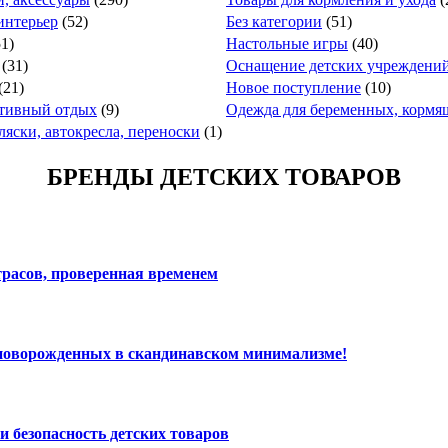
интерьер
(52)
Без категории
(51)
51)
Настольные игры
(40)
(31)
Оснащение детских учреждени
(21)
Новое поступление
(10)
ктивный отдых
(9)
Одежда для беременных, кормя
ляски, автокресла, переноски
(1)
БРЕНДЫ ДЕТСКИХ ТОВАРОВ
расов, проверенная временем
 новорожденных в скандинавском минимализме!
и безопасность детских товаров