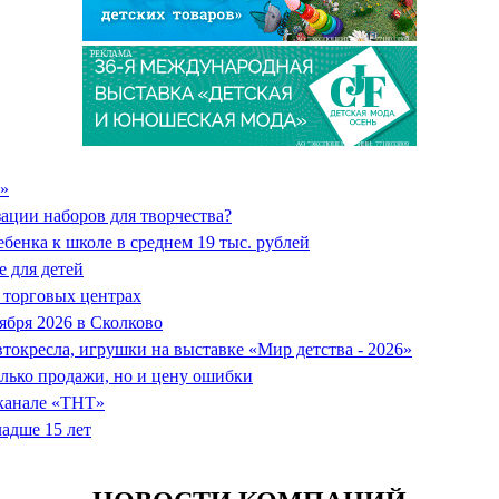
АО "ЭКСПОЦЕНТР" ИНН: 7718033809
РЕКЛАМА
АО "ЭКСПОЦЕНТР" ИНН: 7718033809
o»
ции наборов для творчества?
бенка к школе в среднем 19 тыс. рублей
 для детей
 торговых центрах
ября 2026 в Сколково
втокресла, игрушки на выставке «Мир детства - 2026»
олько продажи, но и цену ошибки
еканале «ТНТ»
ладше 15 лет