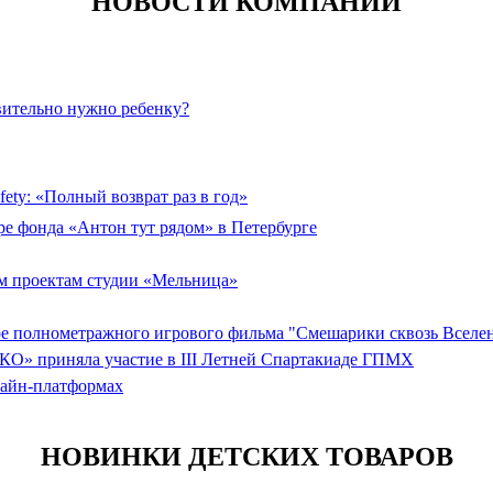
НОВОСТИ КОМПАНИЙ
вительно нужно ребенку?
ety: «Полный возврат раз в год»
ре фонда «Антон тут рядом» в Петербурге
 проектам студии «Мельница»
ере полнометражного игрового фильма "Смешарики сквозь Вселе
КО» приняла участие в III Летней Спартакиаде ГПМХ
лайн-платформах
НОВИНКИ ДЕТСКИХ ТОВАРОВ