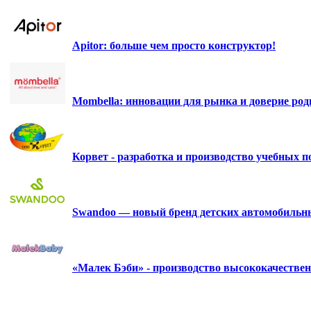
Apitor: больше чем просто конструктор!
Mombella: инновации для рынка и доверие роди
Корвет - разработка и производство учебных 
Swandoo — новый бренд детских автомобильны
«Малек Бэби» - производство высококачестве