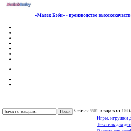
«Малек Бэби» - производство высококачест
Сейчас
товаров
от
5501
104
Игры, игрушки д
Текстиль для дет
Одежда для дете