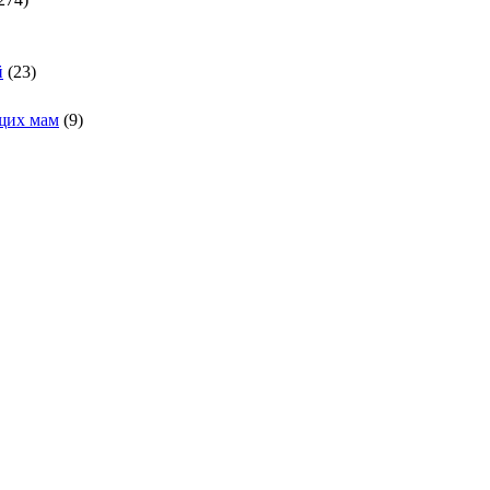
й
(23)
щих мам
(9)