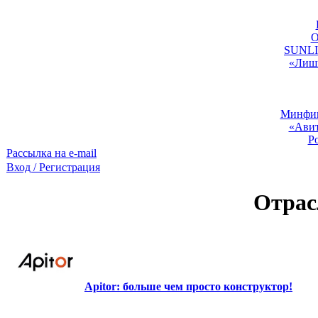
O
SUNLIG
«Лишь
Минфин:
«Авит
Р
Рассылка на e-mail
Вход / Регистрация
Отрас
Apitor: больше чем просто конструктор!