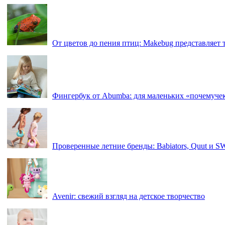
От цветов до пения птиц: Makebug представляет
Фингербук от Abumba: для маленьких «почемуче
Проверенные летние бренды: Babiators, Quut и 
Avenir: свежий взгляд на детское творчество