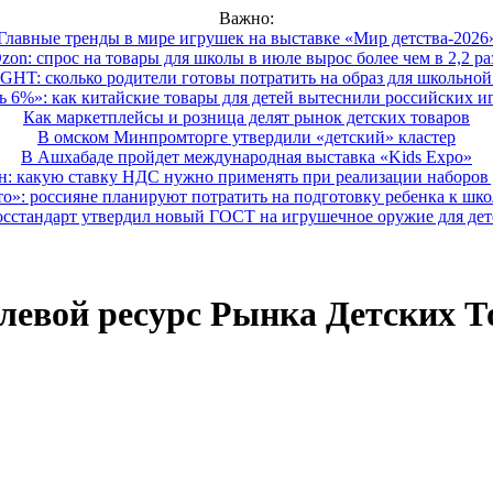
Важно:
Главные тренды в мире игрушек на выставке «Мир детства-2026
zon: спрос на товары для школы в июле вырос более чем в 2,2 ра
HT: сколько родители готовы потратить на образ для школьной 
 6%»: как китайские товары для детей вытеснили российских и
Как маркетплейсы и розница делят рынок детских товаров
В омском Минпромторге утвердили «детский» кластер
В Ашхабаде пройдет международная выставка «Kids Expo»
 какую ставку НДС нужно применять при реализации наборов д
о»: россияне планируют потратить на подготовку ребенка к школе
осстандарт утвердил новый ГОСТ на игрушечное оружие для дет
левой ресурс Рынка Детских Т