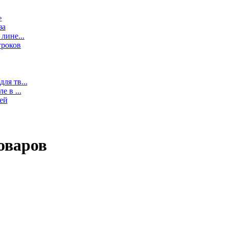
»
за
лине...
гроков
ля тв...
 в ...
ей
оваров