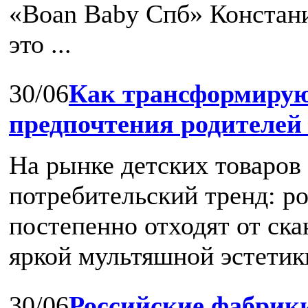
«Boan Baby Спб» Констани
это ...
30/06
Как трансформирую
предпочтения родителей
На рынке детских товаров
потребительский тренд: р
постепенно отходят от ск
яркой мультяшной эстетики
30/06
Российские фабрики