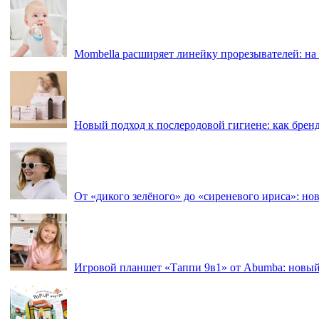
Mombella расширяет линейку прорезывателей: на
Новый подход к послеродовой гигиене: как брен
От «дикого зелёного» до «сиреневого ириса»: нов
Игровой планшет «Таппи 9в1» от Abumba: новый