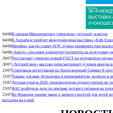
РЕКЛАМА
04/08
В омском Минпромторге утвердили «детский» кластер
04/08
В Ашхабаде пройдет международная выставка «Kids Exp
04/08
Минфин: какую ставку НДС нужно применять при реализа
04/08
«Авито»: россияне планируют потратить на подготовку ре
30/07
Росстандарт утвердил новый ГОСТ на игрушечное оружие
30/07
«Детский мир» массово пересматривает условия аренды в
23/07
Стартовала регистрация на Лицензионный Саммит 8 сент
23/07
Товары для мам, бутылочки и прорезыватели, коляски и а
23/07
Детская одежда 2026: производителю нужно считать не т
23/07
ФАС возбудила дело по рекламе детского питания на тел
23/07
Во Франции принят закон о запрете соцсетей для детей м
рассылка на e-mail