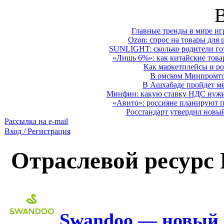
Главные тренды в мире иг
Ozon: спрос на товары для 
SUNLIGHT: сколько родители гот
«Лишь 6%»: как китайские това
Как маркетплейсы и ро
В омском Минпромтор
В Ашхабаде пройдет ме
Минфин: какую ставку НДС нужно
«Авито»: россияне планируют по
Росстандарт утвердил новы
Рассылка на e-mail
Вход / Регистрация
Отраслевой ресурс
Swandoo — новый 