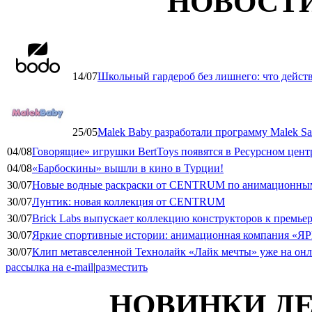
НОВОСТ
14/07
Школьный гардероб без лишнего: что дейст
25/05
Malek Baby разработали программу Malek Saf
04/08
Говорящие» игрушки BertToys появятся в Ресурсном цент
04/08
«Барбоскины» вышли в кино в Турции!
30/07
Новые водные раскраски от CENTRUM по анимационным
30/07
Лунтик: новая коллекция от CENTRUM
30/07
Brick Labs выпускает коллекцию конструкторов к премь
30/07
Яркие спортивные истории: анимационная компания «ЯР
30/07
Клип метавселенной Технолайк «Лайк мечты» уже на он
рассылка на e-mail
|
разместить
НОВИНКИ ДЕ