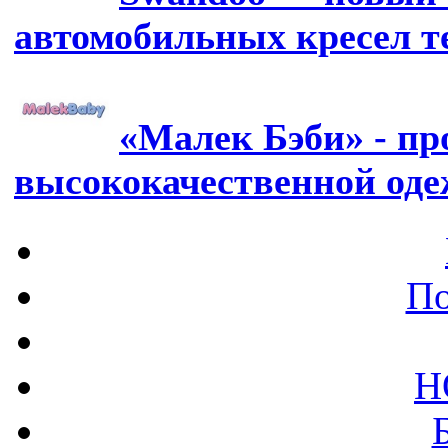
автомобильных кресел т
«Малек Бэби» - пр
высококачественной од
По
Н