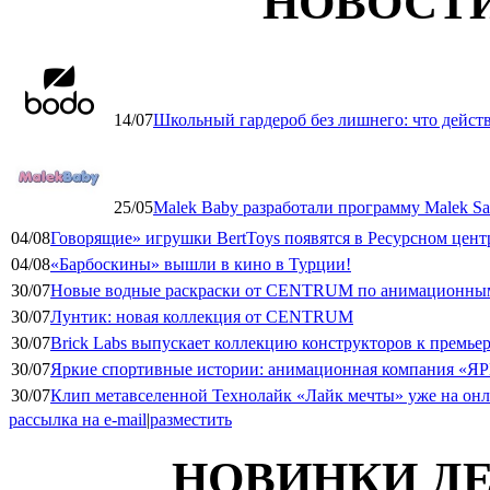
НОВОСТ
14/07
Школьный гардероб без лишнего: что дейст
25/05
Malek Baby разработали программу Malek Saf
04/08
Говорящие» игрушки BertToys появятся в Ресурсном цент
04/08
«Барбоскины» вышли в кино в Турции!
30/07
Новые водные раскраски от CENTRUM по анимационным
30/07
Лунтик: новая коллекция от CENTRUM
30/07
Brick Labs выпускает коллекцию конструкторов к премь
30/07
Яркие спортивные истории: анимационная компания «ЯР
30/07
Клип метавселенной Технолайк «Лайк мечты» уже на он
рассылка на e-mail
|
разместить
НОВИНКИ ДЕ