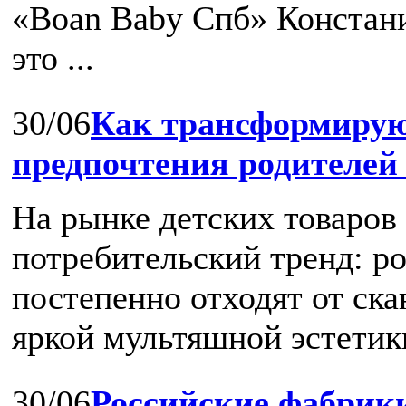
«Boan Baby Спб» Констани
это ...
30/06
Как трансформирую
предпочтения родителей
На рынке детских товаров
потребительский тренд: р
постепенно отходят от ск
яркой мультяшной эстетики
30/06
Российские фабрики