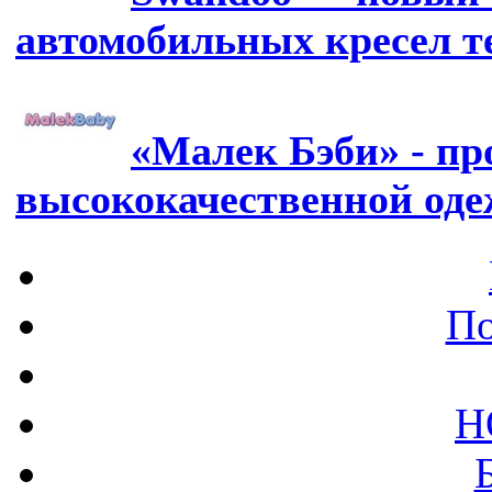
автомобильных кресел т
«Малек Бэби» - пр
высококачественной од
По
Н