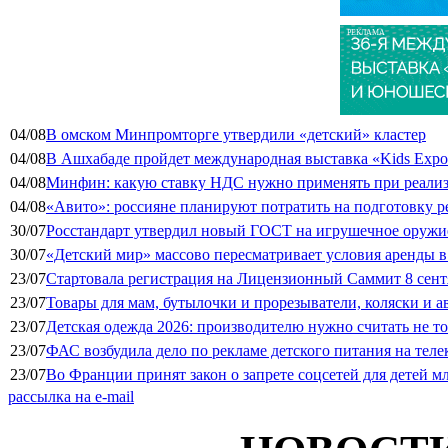
РЕКЛАМА
04/08
В омском Минпромторге утвердили «детский» кластер
04/08
В Ашхабаде пройдет международная выставка «Kids Exp
04/08
Минфин: какую ставку НДС нужно применять при реализа
04/08
«Авито»: россияне планируют потратить на подготовку ре
30/07
Росстандарт утвердил новый ГОСТ на игрушечное оружие
30/07
«Детский мир» массово пересматривает условия аренды в
23/07
Стартовала регистрация на Лицензионный Саммит 8 сент
23/07
Товары для мам, бутылочки и прорезыватели, коляски и а
23/07
Детская одежда 2026: производителю нужно считать не т
23/07
ФАС возбудила дело по рекламе детского питания на тел
23/07
Во Франции принят закон о запрете соцсетей для детей м
рассылка на e-mail