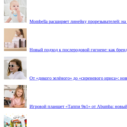
Mombella расширяет линейку прорезывателей: на
Новый подход к послеродовой гигиене: как брен
От «дикого зелёного» до «сиреневого ириса»: нов
Игровой планшет «Таппи 9в1» от Abumba: новый