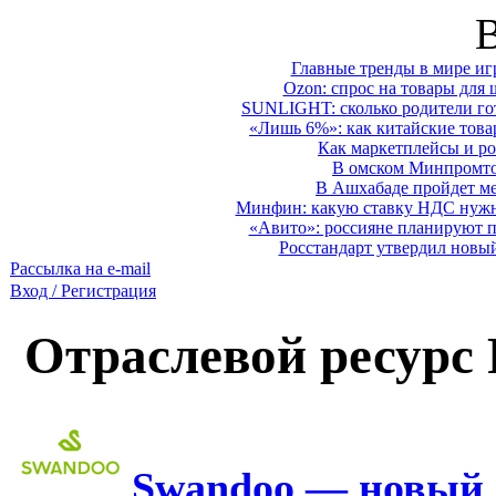
Главные тренды в мире иг
Ozon: спрос на товары для 
SUNLIGHT: сколько родители гот
«Лишь 6%»: как китайские това
Как маркетплейсы и ро
В омском Минпромтор
В Ашхабаде пройдет ме
Минфин: какую ставку НДС нужно
«Авито»: россияне планируют по
Росстандарт утвердил новы
Рассылка на e-mail
Вход / Регистрация
Отраслевой ресурс
Swandoo — новый 