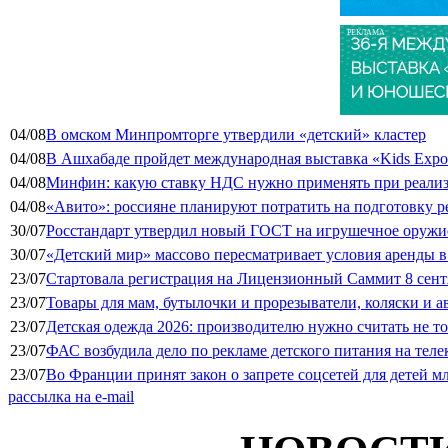
РЕКЛАМА
04/08
В омском Минпромторге утвердили «детский» кластер
04/08
В Ашхабаде пройдет международная выставка «Kids Exp
04/08
Минфин: какую ставку НДС нужно применять при реализа
04/08
«Авито»: россияне планируют потратить на подготовку ре
30/07
Росстандарт утвердил новый ГОСТ на игрушечное оружие
30/07
«Детский мир» массово пересматривает условия аренды в
23/07
Стартовала регистрация на Лицензионный Саммит 8 сент
23/07
Товары для мам, бутылочки и прорезыватели, коляски и а
23/07
Детская одежда 2026: производителю нужно считать не т
23/07
ФАС возбудила дело по рекламе детского питания на тел
23/07
Во Франции принят закон о запрете соцсетей для детей м
рассылка на e-mail