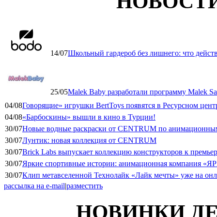
НОВОСТ
14/07
Школьный гардероб без лишнего: что дейст
25/05
Malek Baby разработали программу Malek Saf
04/08
Говорящие» игрушки BertToys появятся в Ресурсном цент
04/08
«Барбоскины» вышли в кино в Турции!
30/07
Новые водные раскраски от CENTRUM по анимационным
30/07
Лунтик: новая коллекция от CENTRUM
30/07
Brick Labs выпускает коллекцию конструкторов к премь
30/07
Яркие спортивные истории: анимационная компания «ЯР
30/07
Клип метавселенной Технолайк «Лайк мечты» уже на он
рассылка на e-mail
|
разместить
НОВИНКИ ДЕ