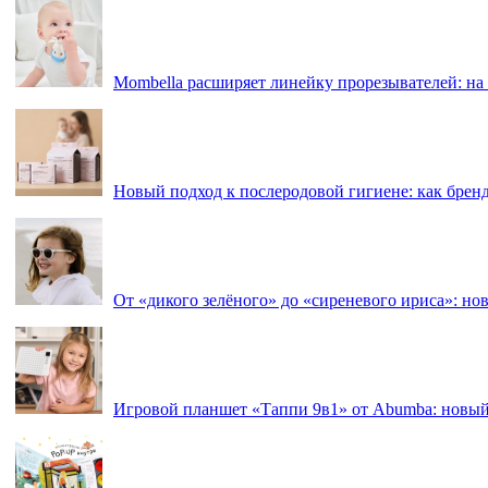
Mombella расширяет линейку прорезывателей: на
Новый подход к послеродовой гигиене: как брен
От «дикого зелёного» до «сиреневого ириса»: нов
Игровой планшет «Таппи 9в1» от Abumba: новый