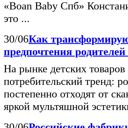
«Boan Baby Спб» Констани
это ...
30/06
Как трансформирую
предпочтения родителей
На рынке детских товаров
потребительский тренд: р
постепенно отходят от ск
яркой мультяшной эстетики
30/06
Российские фабрики