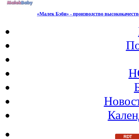
«Малек Бэби» - производство высококачест
По
Н
Новост
Кален
RDT