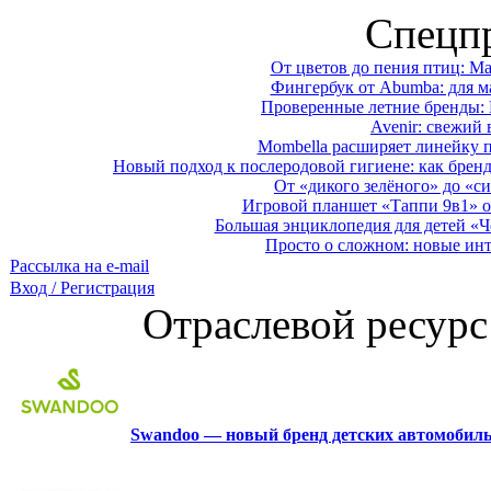
Спецп
От цветов до пения птиц: M
Фингербук от Abumba: для м
Проверенные летние бренды: 
Avenir: свежий 
Mombella расширяет линейку п
Новый подход к послеродовой гигиене: как брен
От «дикого зелёного» до «си
Игровой планшет «Таппи 9в1» о
Большая энциклопедия для детей «Ч
Просто о сложном: новые ин
Рассылка на e-mail
Вход / Регистрация
Отраслевой ресурс
Swandoo — новый бренд детских автомобиль