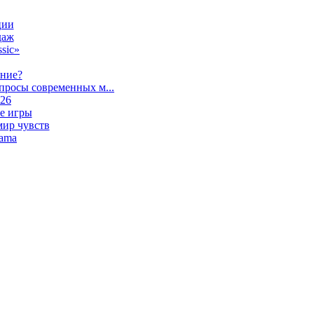
ции
даж
sic»
ание?
просы современных м...
026
е игры
мир чувств
lama