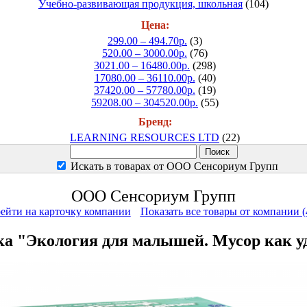
Учебно-развивающая продукция, школьная
(104)
Цена:
299.00 – 494.70р.
(3)
520.00 – 3000.00р.
(76)
3021.00 – 16480.00р.
(298)
17080.00 – 36110.00р.
(40)
37420.00 – 57780.00р.
(19)
59208.00 – 304520.00р.
(55)
Бренд:
LEARNING RESOURCES LTD
(22)
Искать в товарах от ООО Сенсориум Групп
ООО Сенсориум Групп
ейти на карточку компании
Показать все товары от компании (
а "Экология для малышей. Мусор как уд