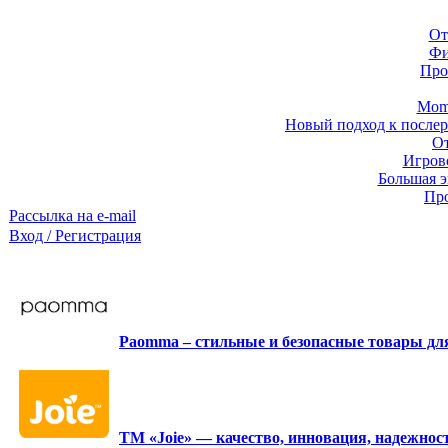
От
Фи
Про
Momb
Новый подход к послер
От
Игров
Большая э
Про
Рассылка на e-mail
Вход / Регистрация
Paomma – стильные и безопасные товары д
ТМ «Joie» — качество, инновация, надежност