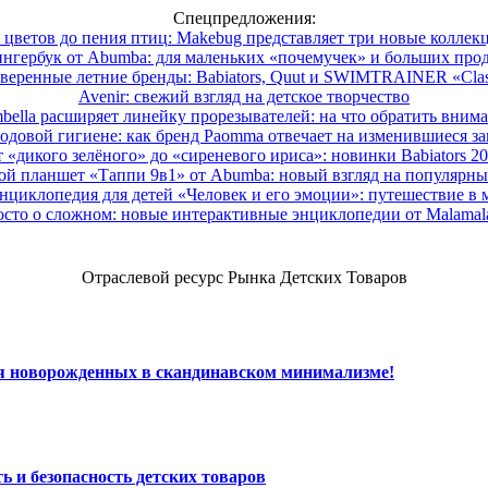
Спецпредложения:
 цветов до пения птиц: Makebug представляет три новые коллек
нгербук от Abumba: для маленьких «почемучек» и больших про
веренные летние бренды: Babiators, Quut и SWIMTRAINER «Clas
Avenir: свежий взгляд на детское творчество
ella расширяет линейку прорезывателей: на что обратить вним
одовой гигиене: как бренд Paomma отвечает на изменившиеся за
 «дикого зелёного» до «сиреневого ириса»: новинки Babiators 2
ой планшет «Таппи 9в1» от Abumba: новый взгляд на популярны
нциклопедия для детей «Человек и его эмоции»: путешествие в 
сто о сложном: новые интерактивные энциклопедии от Malama
Отраслевой ресурс Рынка Детских Товаров
ля новорожденных в скандинавском минимализме!
ь и безопасность детских товаров