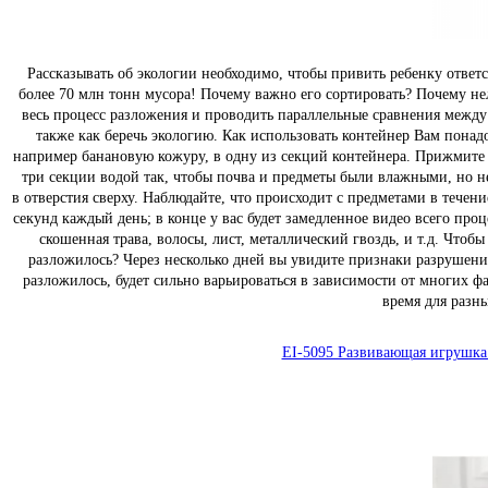
Рассказывать об экологии необходимо, чтобы привить ребенку ответс
более 70 млн тонн мусора! Почему важно его сортировать? Почему не
весь процесс разложения и проводить параллельные сравнения между 
также как беречь экологию. Как использовать контейнер Вам понад
например банановую кожуру, в одну из секций контейнера. Прижмите ко
три секции водой так, чтобы почва и предметы были влажными, но не
в отверстия сверху. Наблюдайте, что происходит с предметами в тече
секунд каждый день; в конце у вас будет замедленное видео всего про
скошенная трава, волосы, лист, металлический гвоздь, и т.д. Что
разложилось? Через несколько дней вы увидите признаки разрушения 
разложилось, будет сильно варьироваться в зависимости от многих ф
время для разны
EI-5095 Развивающая игрушка 