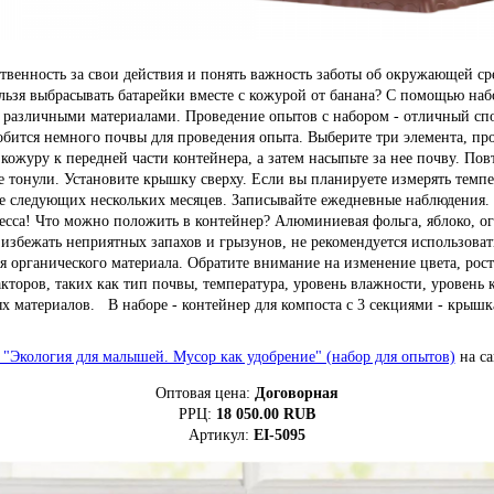
твенность за свои действия и понять важность заботы об окружающей сре
льзя выбрасывать батарейки вместе с кожурой от банана? С помощью наб
различными материалами. Проведение опытов с набором - отличный спосо
обится немного почвы для проведения опыта. Выберите три элемента, пр
журу к передней части контейнера, а затем насыпьте за нее почву. Пов
 тонули. Установите крышку сверху. Если вы планируете измерять темпе
ние следующих нескольких месяцев. Записывайте ежедневные наблюдения.
цесса! Что можно положить в контейнер? Алюминиевая фольга, яблоко, ог
бы избежать неприятных запахов и грызунов, не рекомендуется использов
органического материала. Обратите внимание на изменение цвета, рост 
акторов, таких как тип почвы, температура, уровень влажности, уровень 
х материалов. В наборе - контейнер для компоста с 3 секциями - крышк
"Экология для малышей. Мусор как удобрение" (набор для опытов)
на са
Оптовая цена:
Договорная
РРЦ:
18 050.00
RUB
Артикул:
EI-5095