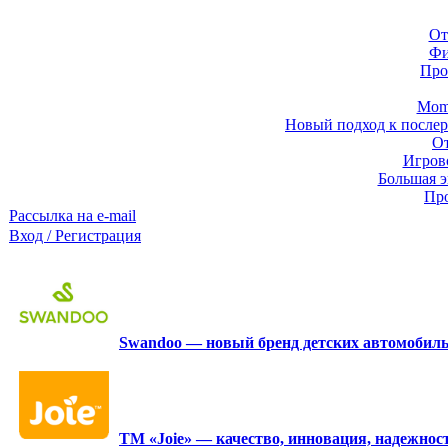
От
Фи
Про
Momb
Новый подход к послер
От
Игров
Большая э
Про
Рассылка на e-mail
Вход / Регистрация
Swandoo — новый бренд детских автомобиль
ТМ «Joie» — качество, инновация, надежност