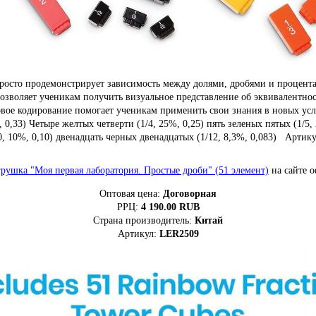
о продемонстрирует зависимость между долями, дробями и процентам
позволяет ученикам получить визуальное представление об эквивалентнос
овое кодирование помогает ученикам применить свои знания в новых усло
 0,33) Четыре желтых четверти (1/4, 25%, 0,25) пять зеленых пятых (1/5,
/10, 10%, 0,10) двенадцать черных двенадцатых (1/12, 8,3%, 0,083) Ар
ушка "Моя первая лаборатория. Простые дроби" (51 элемент)
на сайте 
Оптовая цена:
Договорная
РРЦ:
4 190.00
RUB
Страна производитель:
Китай
Артикул:
LER2509