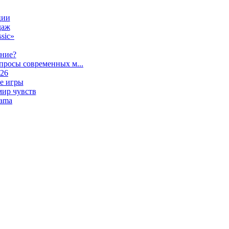
ции
даж
sic»
ание?
просы современных м...
026
е игры
мир чувств
lama