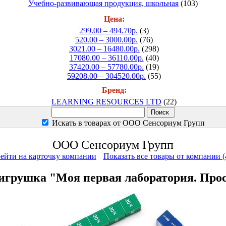
Учебно-развивающая продукция, школьная
(103)
Цена:
299.00 – 494.70р.
(3)
520.00 – 3000.00р.
(76)
3021.00 – 16480.00р.
(298)
17080.00 – 36110.00р.
(40)
37420.00 – 57780.00р.
(19)
59208.00 – 304520.00р.
(55)
Бренд:
LEARNING RESOURCES LTD
(22)
Искать в товарах от ООО Сенсориум Групп
ООО Сенсориум Групп
ейти на карточку компании
Показать все товары от компании (
грушка "Моя первая лаборатория. Прост