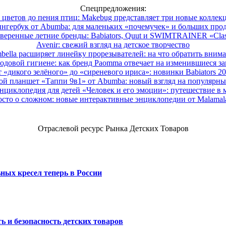
Спецпредложения:
 цветов до пения птиц: Makebug представляет три новые коллек
нгербук от Abumba: для маленьких «почемучек» и больших про
веренные летние бренды: Babiators, Quut и SWIMTRAINER «Clas
Avenir: свежий взгляд на детское творчество
ella расширяет линейку прорезывателей: на что обратить вним
одовой гигиене: как бренд Paomma отвечает на изменившиеся за
 «дикого зелёного» до «сиреневого ириса»: новинки Babiators 2
ой планшет «Таппи 9в1» от Abumba: новый взгляд на популярны
нциклопедия для детей «Человек и его эмоции»: путешествие в 
сто о сложном: новые интерактивные энциклопедии от Malama
Отраслевой ресурс Рынка Детских Товаров
ных кресел теперь в России
ь и безопасность детских товаров