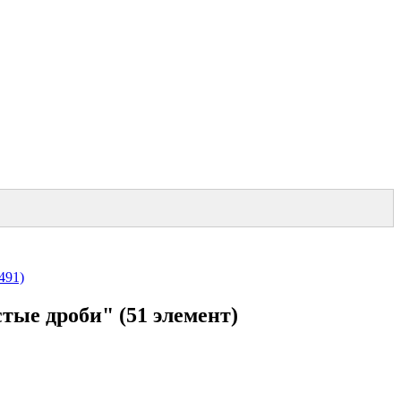
491)
ые дроби" (51 элемент)