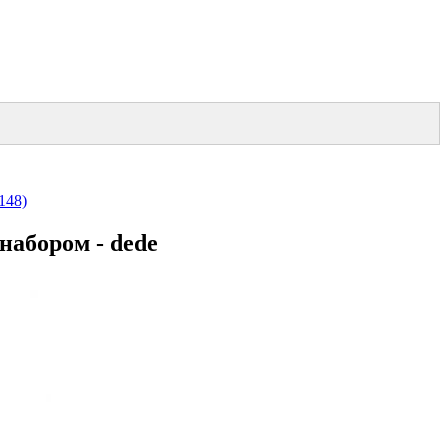
148)
абором - dede