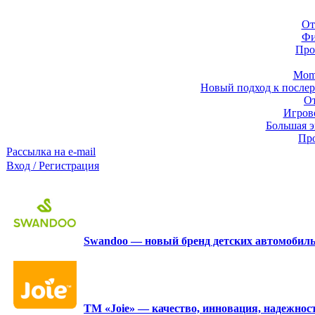
От
Фи
Про
Momb
Новый подход к послер
От
Игров
Большая э
Про
Рассылка на e-mail
Вход / Регистрация
Swandoo — новый бренд детских автомобиль
ТМ «Joie» — качество, инновация, надежност