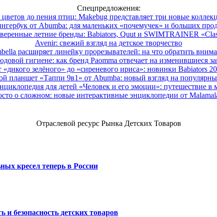
Спецпредложения:
 цветов до пения птиц: Makebug представляет три новые коллек
нгербук от Abumba: для маленьких «почемучек» и больших про
веренные летние бренды: Babiators, Quut и SWIMTRAINER «Clas
Avenir: свежий взгляд на детское творчество
ella расширяет линейку прорезывателей: на что обратить вним
одовой гигиене: как бренд Paomma отвечает на изменившиеся за
 «дикого зелёного» до «сиреневого ириса»: новинки Babiators 2
ой планшет «Таппи 9в1» от Abumba: новый взгляд на популярны
нциклопедия для детей «Человек и его эмоции»: путешествие в 
сто о сложном: новые интерактивные энциклопедии от Malama
Отраслевой ресурс Рынка Детских Товаров
ных кресел теперь в России
ь и безопасность детских товаров