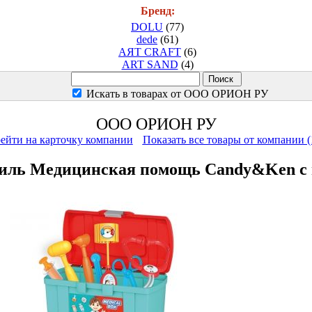
Бренд:
DOLU
(77)
dede
(61)
AЯT CRAFT
(6)
ART SAND
(4)
Искать в товарах от ООО ОРИОН РУ
ООО ОРИОН РУ
ейти на карточку компании
Показать все товары от компании (
иль Медицинская помощь Candy&Ken с н