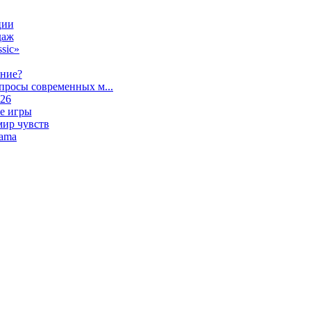
ции
даж
sic»
ание?
просы современных м...
026
е игры
мир чувств
lama