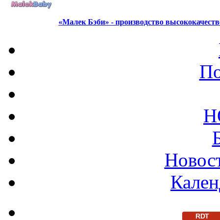
«Малек Бэби» - производство высококачест
По
Н
Новост
Кален
RDT