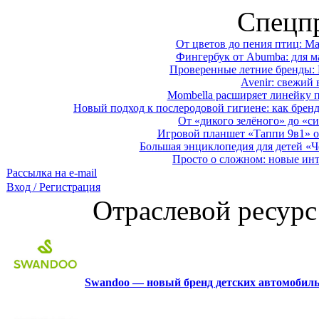
Спецп
От цветов до пения птиц: M
Фингербук от Abumba: для м
Проверенные летние бренды: 
Avenir: свежий 
Mombella расширяет линейку п
Новый подход к послеродовой гигиене: как брен
От «дикого зелёного» до «си
Игровой планшет «Таппи 9в1» о
Большая энциклопедия для детей «Ч
Просто о сложном: новые ин
Рассылка на e-mail
Вход / Регистрация
Отраслевой ресурс
Swandoo — новый бренд детских автомобиль