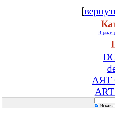
[
вернут
Ка
Игры, иг
D
d
AЯT
ART
Искать 