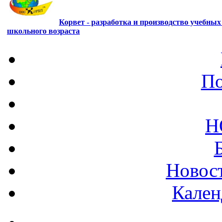
Корвет - разработка и производство учебны
школьного возраста
По
Н
Новост
Кален