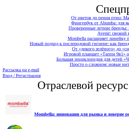
Спецп
От цветов до пения птиц: M
Фингербук от Abumba: для м
Проверенные летние бренды: 
Avenir: свежий 
Mombella расширяет линейку п
Новый подход к послеродовой гигиене: как брен
От «дикого зелёного» до «си
Игровой планшет «Таппи 9в1» о
Большая энциклопедия для детей «Ч
Просто о сложном: новые ин
Рассылка на e-mail
Вход / Регистрация
Отраслевой ресурс
Mombella: инновации для рынка и доверие ро