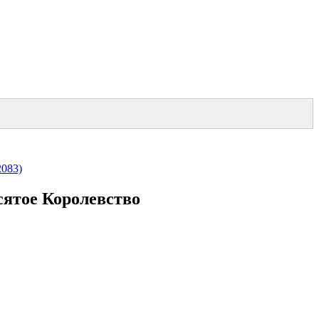
2083)
сятое Королевство