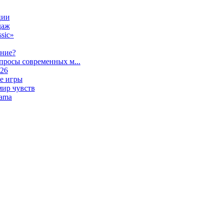
ции
даж
sic»
ание?
просы современных м...
026
е игры
мир чувств
lama