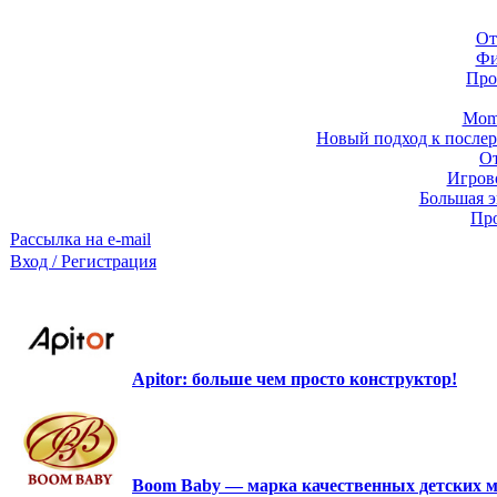
От
Фи
Про
Momb
Новый подход к послер
От
Игров
Большая э
Про
Рассылка на e-mail
Вход / Регистрация
Apitor: больше чем просто конструктор!
Boom Baby — марка качественных детских м