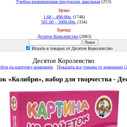
Учебно-развивающая продукция, школьная
(253)
Цена:
1.68 – 498.00р.
(1748)
501.60 – 3000.00р.
(334)
Бренд:
Десятое Королевство
(2083)
Искать в товарах от Десятое Королевство
Десятое Королевство
ейти на карточку компании
Показать все товары от компании (
ок «Колибри», набор для творчества - Де