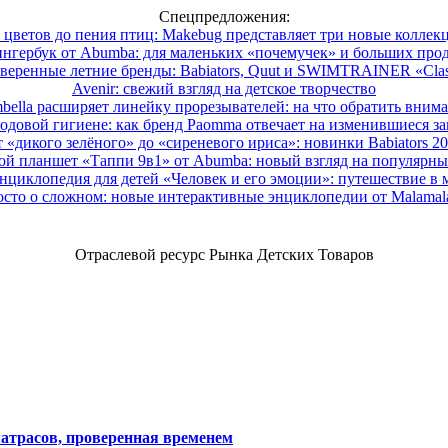
Спецпредложения:
 цветов до пения птиц: Makebug представляет три новые коллек
нгербук от Abumba: для маленьких «почемучек» и больших про
веренные летние бренды: Babiators, Quut и SWIMTRAINER «Clas
Avenir: свежий взгляд на детское творчество
ella расширяет линейку прорезывателей: на что обратить вним
одовой гигиене: как бренд Paomma отвечает на изменившиеся за
 «дикого зелёного» до «сиреневого ириса»: новинки Babiators 2
ой планшет «Таппи 9в1» от Abumba: новый взгляд на популярны
нциклопедия для детей «Человек и его эмоции»: путешествие в 
сто о сложном: новые интерактивные энциклопедии от Malama
Отраслевой ресурс Рынка Детских Товаров
атрасов, проверенная временем