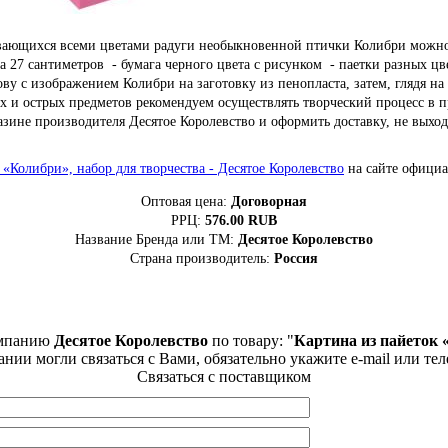
ющихся всеми цветами радуги необыкновенной птички Колибри можно с
 на 27 сантиметров - бумага черного цвета с рисунком - паетки разных
у с изображением Колибри на заготовку из пенопласта, затем, глядя на
х и острых предметов рекомендуем осуществлять творческий процесс в
азине производителя Десятое Королевство и оформить доставку, не выход
 «Колибри», набор для творчества - Десятое Королевство
на сайте официа
Оптовая цена:
Договорная
РРЦ:
576.00
RUB
Название Бренда или ТМ:
Десятое Королевство
Страна производитель:
Россия
омпанию
Десятое Королевство
по товару: "
Картина из пайеток 
ании могли связаться с Вами, обязательно укажите e-mail или тел
Связаться с поставщиком