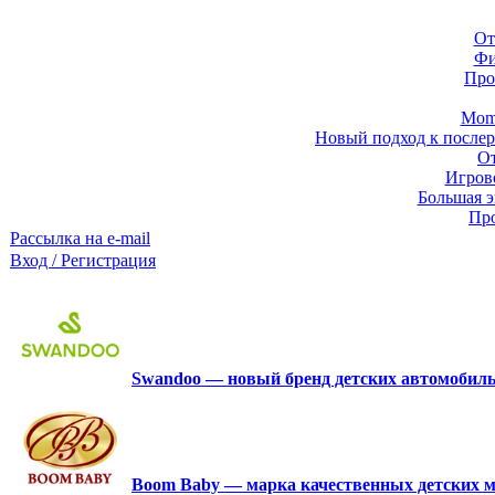
От
Фи
Про
Momb
Новый подход к послер
От
Игров
Большая э
Про
Рассылка на e-mail
Вход / Регистрация
Swandoo — новый бренд детских автомобиль
Boom Baby — марка качественных детских м