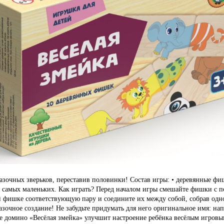
азочных зверьков, переставив половинки! Состав игры: • деревянные фиш
я самых маленьких. Как играть? Перед началом игры смешайте фишки с 
 фишке соответствующую пару и соедините их между собой, собрав одног
зочное создание! Не забудьте придумать для него оригинальное имя: на
ое домино «Весёлая змейка» улучшит настроение ребёнка весёлым игровы