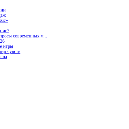
ции
даж
sic»
ание?
просы современных м...
026
е игры
мир чувств
lama