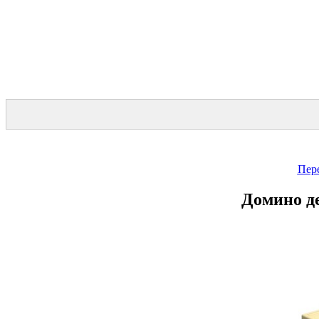
Пер
Домино де