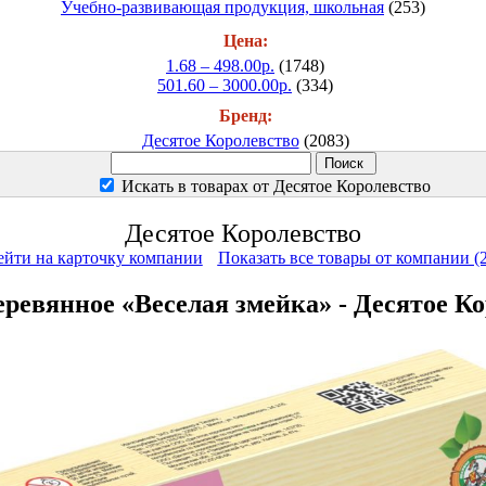
Учебно-развивающая продукция, школьная
(253)
Цена:
1.68 – 498.00р.
(1748)
501.60 – 3000.00р.
(334)
Бренд:
Десятое Королевство
(2083)
Искать в товарах от Десятое Королевство
Десятое Королевство
ейти на карточку компании
Показать все товары от компании (
ревянное «Веселая змейка» - Десятое К