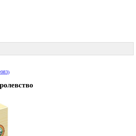
2083)
оролевство