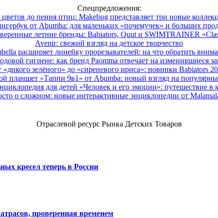
Спецпредложения:
 цветов до пения птиц: Makebug представляет три новые коллек
нгербук от Abumba: для маленьких «почемучек» и больших про
веренные летние бренды: Babiators, Quut и SWIMTRAINER «Clas
Avenir: свежий взгляд на детское творчество
ella расширяет линейку прорезывателей: на что обратить вним
одовой гигиене: как бренд Paomma отвечает на изменившиеся за
 «дикого зелёного» до «сиреневого ириса»: новинки Babiators 2
ой планшет «Таппи 9в1» от Abumba: новый взгляд на популярны
нциклопедия для детей «Человек и его эмоции»: путешествие в 
сто о сложном: новые интерактивные энциклопедии от Malama
Отраслевой ресурс Рынка Детских Товаров
ных кресел теперь в России
атрасов, проверенная временем